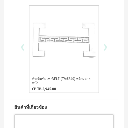
ประโยชน์
องทรู-เฮ
ผสม
ผ้า
ป้า
ผล
โสม
อนามัย
และ
บียอนด์
ประโยชน์
สำหรับ
คอล
ไมโคร
กลาง
&
ลา
พลาสมา
คืน 27
แรง
เจล
แผ่นกรอง
ซม.
จูงใจ
นาโน&แผ่น
คอฟฟี่
ผ้า
กรอง
พลัส
‹
›
มาตรฐาน
อนามัย
คาร์บอน
กาแฟ
สำหรับ
การ
ปรุง
กลาง
เลื่อน
BEYOND
สำเร็จ
คืน 30
ตำแหน่ง
ชนิดผง
FOOD
ซม.
สูตร
JUNCTION
ติดต่อ
ผ้า
น้ำตาล
อนามัย
DETOXIFIYING
เรา
น้อย
สำหรับ
UNIT
หัวเข็มขัด M-BELT (TV6240) พร้อมสาย
หัวเข็มขัด M-
นูทรี
กลาง
หนัง
หนัง
พลัส
สินค้า
คืน
เครื่อง
ซีเรีย
CP TB 2,945.00
CP TB 2,850.0
ยาว
ผ่อน
ล้าง
ล
พิเศษ
สาร
0%
พร้อม
33 ซม.
พิษ บี
ทาน
ยอนด์
ผลิตภัณฑ์
สินค้าที่เกี่ยวข้อง
ผสม
ฟู้ดจัง
เพื่อ
น้ำผึ้ง
ก์ชั่น
สุขภาพ
โกโก้
พลัส
CONTIAGO