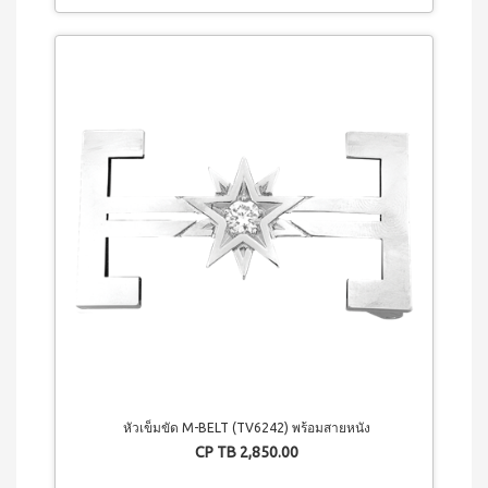
เครื่อง
ซม.
ดื่มนม
หม้อ
ถั่ว
ตุ๋น
เหลือง
22ซม.
เวกิ
กระทะ
เวร่า
ท้อง
เครื่อง
แบน
ดื่ม
24
ต้น
ซม.
อ่อน
หม้อ
ข้าว
น้ำ
สาลี
ซุป
ชนิด
26
ชง
ซม.
ไอเอส
กระทะ
โอ 3
38ซม.
เครื่อง
หม้ออัด
ดื่มคอ
ความดัน
ลลา
อเนกประสงค์
เจน
(8 ลิตร)
และ
ผลไม้
ชนิด
หัวเข็มขัด M-BELT (TV6242) พร้อมสายหนัง
ชง
CP TB 2,850.00
ไอเอ
สโอ