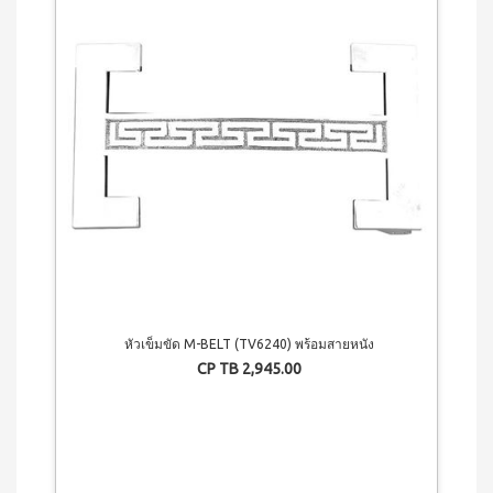
ผลิตภัณฑ์
เครื่อง
คอนเทีย
ดื่มผง
เพื่อ
โก้
รส
ความ
หมอนข้าง
โกโก้
งาม
เพื่อ
ผสม
และ
สุขภาพ
น้ำผึ้ง
ชนิด
คอน
เรือน
ชง
เทียโก้
ร่าง
หมอน
บี
เพื่อ
ยาง
ผลิตภัณฑ์
สุขภาพ
ค์
ใน
สูตร
ครัว
COOKLINE
8
กรัม
เรือน
X
(180
ชุด
เข็มขัด
ซอง)
เครื่อง
M-
บี
ครัว
ยาง
BELT
หัวเข็มขัด M-BELT (TV6240) พร้อมสายหนัง
ค์
ส
สูตร
CP TB 2,945.00
แตน
16
เลส
กรัม
(90
หม้อ
ซอง)
ท้อง
รอยัล
แบน
มิกซ์
18