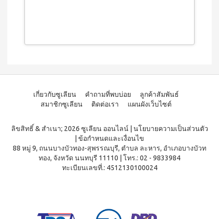
3 (มิ
นิ
แพค
10
ซอง)
ไอเอส
โอ 7
เครื่อง
ดื่ม
ผสม
สาร
เกี่ยวกับซูเลียน
คำถามที่พบบ่อย
ลูกค้าสัมพันธ์
สกัด
สมาชิกซูเลียน
ติดต่อเรา
แผนผังเว็บไซต์
จาก
ผลไม้
และ
ลิขสิทธิ์ & สำเนา; 2026 ซูเลียน ออนไลน์
|
นโยบายความเป็นส่วนตัว
ผัก
|
ข้อกำหนดและเงื่อนไข
88 หมู่ 9, ถนนบางบัวทอง-สุพรรณบุรี, ตำบล ละหาร, อำเภอบางบัวท
วิตามิน
ทอง, จังหวัด นนทบุรี 11110
|
โทร.: 02 - 9833984
และ
ทะเบียนเลขที่.: 4512130100024
แคปซูล
นูทรี
เลกซ์
วิตามิน
ซี