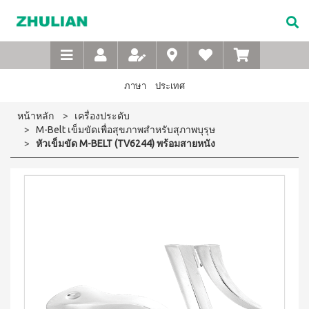
Not
อาหาร
เบบี้
XTRA
M-
เกี่ยว
Available
เสริม
ซิน
WASH
Belt
กับ
แบบ
ตา
เข็มขัด
ซู
เอ็กซ์ต
ชง
(สำหรับ
เพื่อ
ร้า วอช
เลียน
ภาษา
ประเทศ
ผง
ดื่ม
เด็ก)
สุขภาพ
ซักฟอก
ประวัติ
สำหรับ
ไอโซ
แชมพู
หน้าหลัก
เครื่องประดับ
เข้มข้น
บริษัท
สุภาพ
พรอ
สระ
1 กก
M-Belt เข็มขัดเพื่อสุขภาพสำหรับสุภาพบุรุษ
ทน์
ผม
จรรยา
บุรุษ
เอ็กซ์ต
หัวเข็มขัด M-BELT (TV6244) พร้อมสายหนัง
มิกซ์
เด็ก
บรรณ
ร้า วอซ
ซอย
M-
สบู่
ผง
ซู
แอนด์
เหลว
Belt
ซักฟอก
เลียน
พี
อาบ
ขนาด
เข็มขัด
โปรตีน
น้ำ
450
สาร
เพื่อ
เบเวอร์
เด็ก
กรัม
จาก
เรจ
สุขภาพ
แป้ง
เอ็กซ์ต
ผู้
ไอ
เด็กเนื้อ
สำหรับ
ร้า วอช
บริหาร
โซ
ละเอียด
ผง
สุภาพ
พรอ
ซักฟอก
คำถาม
สตรี
ทน์
ส
เข้มข้น
ที่
ซื้อ
3.3 กก.
ไมล์
M-
4
พบ
เอ็กซ์
ออน
แถม
Belt