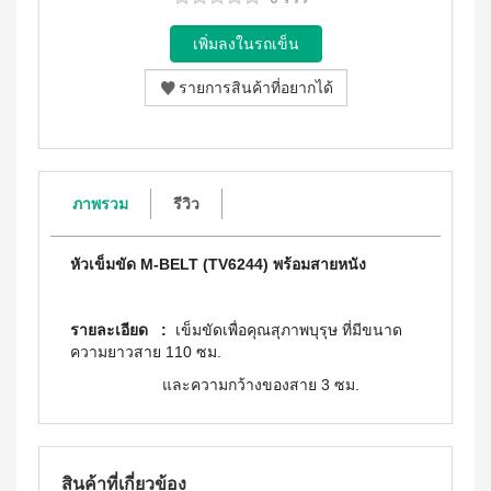
WATER
(15
า
Filter
ซอง)
นโยบาย
System
คอฟ
การ
สำหรับ
ฟี่พลัส
เปลี่ยน
ผู้
เครื่องกร
กาแฟ
สินค้า
องน้ำบี
หญิง
ผสม
ยอนด์
โสม
สมาชิก
โดย
วอเตอร์
(40
ซู
เฉพาะ
(เวอร์ชั่น
ซอง)
เลียน
ใหม่)
คอฟ
ASSAHO
ฟี่พลัส
น้ำยา
ภาพรวม
รีวิว
เงื่อนไข
BEYOND
กาแฟ
ทำความ
การ
MICROPLASMA
ผสม
สะอาด
สมัคร
โสม
Air
จุดซ่อน
หัวเข็มขัด M-BELT (TV6244) พร้อมสายหนัง
สมาชิก
(84
เร้น
Purifier
ซอง)
แผ่น
การ
เครื่อง
คอฟ
นา
ต่อ
รายละเอียด :
เข็มขัดเพื่อคุณสุภาพบุรุษ ที่มีขนาด
ฟอกอา
ฟี่
มัย
อายุ
กาศบี
ความยาวสาย 110 ซม.
พลัส
(60
ยอนด์
บัตร
กาแฟ
ชิ้น)
และความกว้างของสาย 3 ซม.
ไมโคร
ดริป
สมาชิก
ผ้า
พลาสมา
ผสม
อนามัย
การ
โสม
บียอนด์
สำหรับ
ไมโคร
รับ
คอฟ
กลาง
พลาสมา
ฟี่พลัส
ผล
วัน 23
สินค้าที่เกี่ยวข้อง
แผ่นกร
กาแฟ
ซม.