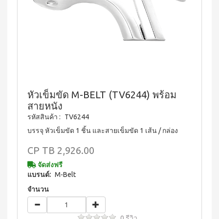
บ่อย
ตร้า
ฟรี
สำหรับ
Promotion
วอช
เสื้อ
ข่าว
ช่อง
น้ำยา
Set
28
ประชาสัมพันธ์
ล้าง
ปาก
สำหรับ
ปี
จาน
สุภาพ
ไอ
ลูกค้า
ยาสี
เอ็กซ์ต
โซ
ฟัน
สตรี
สัมพันธ์
ร้า วอช
พรอ
สูตร
น้ำยา
ทน์
M-
ฟลูออ
เงื่อนไข
ทำความ
ซื้อ
ไรด์
Belt
การ
สะอาด
2
และ
กระเบื้อง
ใช้
New
แถม
ว่าน
หัวเข็มขัด M-BELT (TV6244) พร้อม
เอ็กซ์ต
งาน
1
Arrival
หาง
สายหนัง
ร้า วอช
จระเข้
Tea
ข้อ
น้ำยา
รหัสสินค้า :
TV6244
Plus
น้ำยาบ้วน
ทำความ
กำหนด
Instant
ปากกลิ่น
บรรจุ หัวเข็มขัด 1 ชิ้น และสายเข็มขัด 1 เส้น / กล่อง
สะอาด
และ
Premix
มินต์
พื้น
เงื่อนไข
Milk
(แอลกอฮอล์
CP
TB 2,926.00
เอ็กซ์ตร้า
Tea 3
การ
ฟรี)
วอช น้ำยา
in 1
ขาย
จัดส่งฟรี
ทำความ
ลา
เวกิ-
สะอาด
แบรนด์:
M-Belt
นโยบาย
เวร่า
วิ
เอนกประสงค์
(15
ความ
จำนวน
ทีน
สูตรเข้มข้น
ซอง)
เป็น
รอยัล
ส่วน
แอล
BEYOND
มิกซ์
ตัว
ทิน่
0 รีวิว