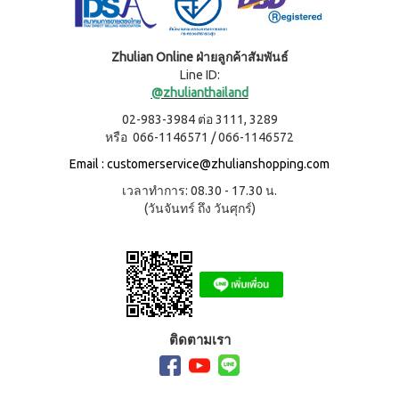
(ใหม่)
กรีน
เล็ก
ซ์
Zhulian Online ฝ่ายลูกค้าสัมพันธ์
ไอ
Line ID:
คอม
@zhulianthailand
เพล็
ค
02-983-3984 ต่อ 3111, 3289
กรีน
หรือ 066-1146571 / 066-1146572
เล็ก
ซ์
Email :
customerservice@zhulianshopping.com
คอม
เพล็
เวลาทำการ: 08.30 - 17.30 น.
ค
(วันจันทร์ ถึง วันศุกร์)
กรี
น
เล็ก
ซ์ ส
ไป
รูลิ
น่า
ติดตามเรา
สค
วี
ซี่