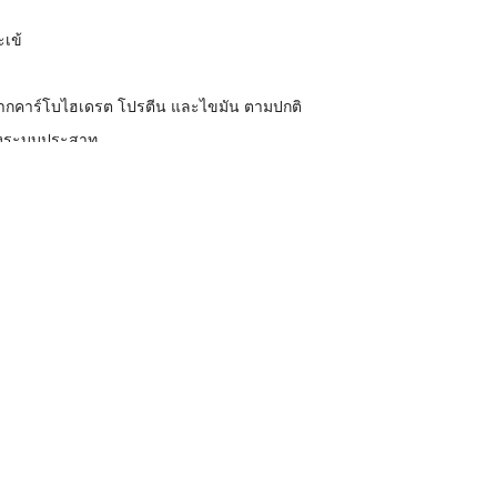
ะเข้
ากคาร์โบไฮเดรต โปรตีน และไขมัน ตามปกติ
งระบบประสาท
 ๆ
ดแดง
View More
ห็น
ล็ก
ฟรุกโตโอลิโกแซคคาไรด์, เกสรดอกไม้, น้ำตาล
จระเข้ผง