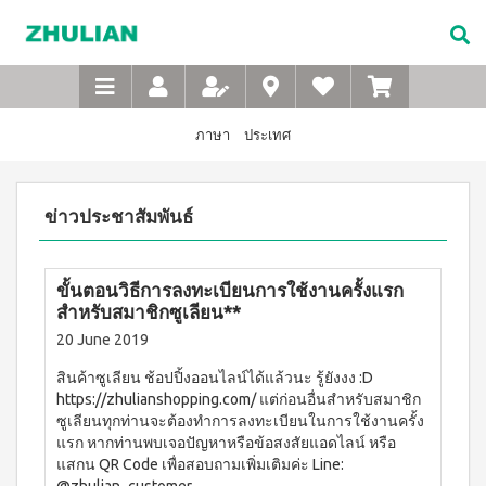
Not
อาหาร
เบบี้
XTRA
M-
เกี่ยว
Available
เสริม
ซิน
WASH
Belt
กับ
แบบ
ตา
เข็มขัด
ซู
เอ็กซ์ต
ชง
(สำหรับ
เพื่อ
ร้า วอช
เลียน
ภาษา
ประเทศ
ผง
ดื่ม
เด็ก)
สุขภาพ
ซักฟอก
ประวัติ
สำหรับ
ไอโซ
แชมพู
เข้มข้น
บริษัท
สุภาพ
พรอ
สระ
1 กก
ข่าวประชาสัมพันธ์
ทน์
ผม
จรรยา
บุรุษ
เอ็กซ์ต
มิกซ์
เด็ก
บรรณ
ร้า วอซ
ซอย
M-
สบู่
ผง
ซู
แอนด์
เหลว
Belt
ซักฟอก
เลียน
ขั้นตอนวิธีการลงทะเบียนการใช้งานครั้งแรก
พี
อาบ
ขนาด
เข็มขัด
โปรตีน
สำหรับสมาชิกซูเลียน**
น้ำ
450
สาร
เพื่อ
เบเวอร์
เด็ก
กรัม
จาก
20 June 2019
เรจ
สุขภาพ
แป้ง
เอ็กซ์ต
ผู้
ไอ
เด็กเนื้อ
สำหรับ
ร้า วอช
สินค้าซูเลียน ช้อปปิ้งออนไลน์ได้แล้วนะ รู้ยังงง :D
บริหาร
โซ
ละเอียด
ผง
สุภาพ
https://zhulianshopping.com/ แต่ก่อนอื่นสำหรับสมาชิก
พรอ
ซักฟอก
คำถาม
ซูเลียนทุกท่านจะต้องทำการลงทะเบียนในการใช้งานครั้ง
สตรี
ทน์
ส
เข้มข้น
ที่
แรก หากท่านพบเจอปัญหาหรือข้อสงสัยแอดไลน์ หรือ
ซื้อ
3.3 กก.
ไมล์
M-
4
พบ
แสกน QR Code เพื่อสอบถามเพิ่มเติมค่ะ Line:
เอ็กซ์
ออน
แถม
Belt