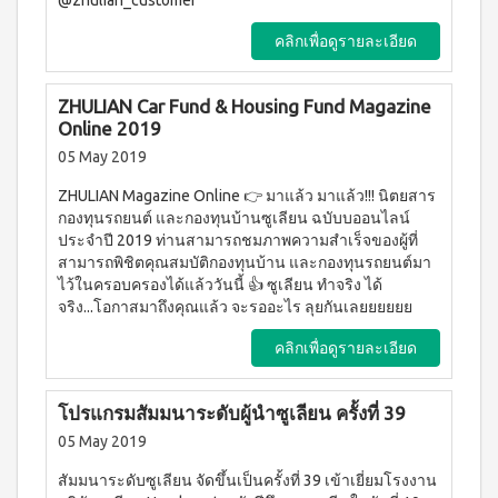
@zhulian_customer
บ่อย
ตร้า
ฟรี
สำหรับ
Promotion
วอช
เสื้อ
ข่าว
ช่อง
คลิกเพื่อดูรายละเอียด
น้ำยา
Set
28
ประชาสัมพันธ์
ล้าง
ปาก
สำหรับ
ปี
จาน
สุภาพ
ไอ
ลูกค้า
ยาสี
เอ็กซ์ต
ZHULIAN Car Fund & Housing Fund Magazine
โซ
ฟัน
สตรี
สัมพันธ์
ร้า วอช
Online 2019
พรอ
สูตร
น้ำยา
ทน์
M-
ฟลูออ
เงื่อนไข
05 May 2019
ทำความ
ซื้อ
ไรด์
Belt
การ
สะอาด
2
และ
ZHULIAN Magazine Online 👉 มาแล้ว มาแล้ว!!! นิตยสาร
กระเบื้อง
ใช้
New
แถม
ว่าน
กองทุนรถยนต์ และกองทุนบ้านซูเลียน ฉบับบออนไลน์
เอ็กซ์ต
งาน
1
Arrival
หาง
ประจำปี 2019 ท่านสามารถชมภาพความสำเร็จของผู้ที่
ร้า วอช
จระเข้
Tea
ข้อ
น้ำยา
สามารถพิชิตคุณสมบัติกองทุนบ้าน และกองทุนรถยนต์มา
Plus
น้ำยาบ้วน
ทำความ
กำหนด
ไว้ในครอบครองได้แล้ววันนี้ 👍 ซูเลียน ทำจริง ได้
Instant
ปากกลิ่น
สะอาด
และ
Premix
จริง...โอกาสมาถึงคุณแล้ว จะรออะไร ลุยกันเลยยยยยย
มินต์
พื้น
เงื่อนไข
Milk
(แอลกอฮอล์
เอ็กซ์ตร้า
Tea 3
การ
ฟรี)
คลิกเพื่อดูรายละเอียด
วอช น้ำยา
in 1
ขาย
ทำความ
ลา
เวกิ-
สะอาด
นโยบาย
เวร่า
วิ
โปรแกรมสัมมนาระดับผู้นำซูเลียน ครั้งที่ 39
เอนกประสงค์
(15
ความ
ทีน
สูตรเข้มข้น
05 May 2019
ซอง)
เป็น
รอยัล
ส่วน
แอล
BEYOND
สัมมนาระดับซูเลียน จัดขึ้นเป็นครั้งที่ 39 เข้าเยี่ยมโรงงาน
มิกซ์
ตัว
ทิน่