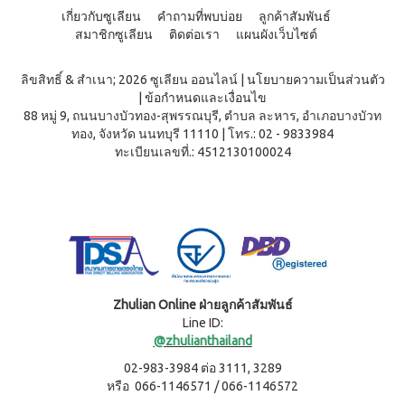
ผลิตภัณฑ์
เครื่อง
เกี่ยวกับซูเลียน
คำถามที่พบบ่อย
ลูกค้าสัมพันธ์
คอนเทีย
ดื่มผง
เพื่อ
โก้
รส
สมาชิกซูเลียน
ติดต่อเรา
แผนผังเว็บไซต์
ความ
หมอนข้าง
โกโก้
งาม
เพื่อ
ผสม
และ
สุขภาพ
ลิขสิทธิ์ & สำเนา; 2026 ซูเลียน ออนไลน์
|
นโยบายความเป็นส่วนตัว
น้ำผึ้ง
ชนิด
|
ข้อกำหนดและเงื่อนไข
คอน
เรือน
ชง
เทียโก้
88 หมู่ 9, ถนนบางบัวทอง-สุพรรณบุรี, ตำบล ละหาร, อำเภอบางบัวท
ร่าง
หมอน
บี
ทอง, จังหวัด นนทบุรี 11110
|
โทร.: 02 - 9833984
เพื่อ
ยาง
ผลิตภัณฑ์
ทะเบียนเลขที่.: 4512130100024
สุขภาพ
ค์
ใน
สูตร
ครัว
COOKLINE
8
กรัม
เรือน
X
(180
ชุด
เข็มขัด
ซอง)
เครื่อง
M-
บี
ครัว
ยาง
BELT
ค์
ส
สูตร
Zhulian Online ฝ่ายลูกค้าสัมพันธ์
แตน
16
Line ID:
เลส
กรัม
@zhulianthailand
(90
หม้อ
ซอง)
02-983-3984 ต่อ 3111, 3289
ท้อง
รอยัล
หรือ 066-1146571 / 066-1146572
แบน
มิกซ์
18