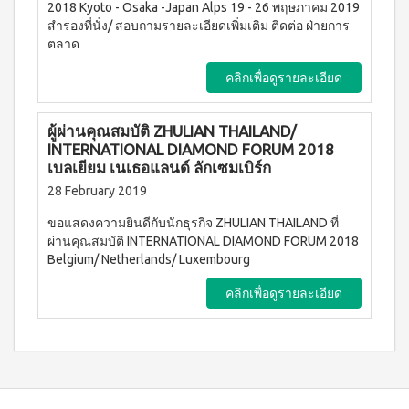
ประโยชน์
2018 Kyoto - Osaka -Japan Alps 19 - 26 พฤษภาคม 2019
องทรู-เฮ
ผสม
ผ้า
สำรองที่นั่ง/ สอบถามรายละเอียดเพิ่มเติม ติดต่อ ฝ่ายการ
ป้า
ผล
โสม
อนามัย
ตลาด
และ
บียอนด์
ประโยชน์
สำหรับ
คอล
ไมโคร
กลาง
&
ลา
พลาสมา
คลิกเพื่อดูรายละเอียด
คืน 27
แรง
เจล
แผ่นกรอง
ซม.
จูงใจ
นาโน&แผ่น
คอฟฟี่
ผ้า
กรอง
พลัส
มาตรฐาน
ผู้ผ่านคุณสมบัติ ZHULIAN THAILAND/
อนามัย
คาร์บอน
กาแฟ
สำหรับ
การ
INTERNATIONAL DIAMOND FORUM 2018
ปรุง
กลาง
เลื่อน
เบลเยียม เนเธอแลนด์ ลักเซมเบิร์ก
BEYOND
สำเร็จ
คืน 30
ตำแหน่ง
ชนิดผง
FOOD
28 February 2019
ซม.
สูตร
JUNCTION
ติดต่อ
ผ้า
น้ำตาล
ขอแสดงความยินดีกับนักธุรกิจ ZHULIAN THAILAND ที่
อนามัย
DETOXIFIYING
เรา
น้อย
ผ่านคุณสมบัติ INTERNATIONAL DIAMOND FORUM 2018
สำหรับ
UNIT
นูทรี
กลาง
Belgium/ Netherlands/ Luxembourg
พลัส
สินค้า
คืน
เครื่อง
ซีเรีย
ยาว
ผ่อน
ล้าง
คลิกเพื่อดูรายละเอียด
ล
พิเศษ
สาร
0%
พร้อม
33 ซม.
พิษ บี
ทาน
ยอนด์
ผลิตภัณฑ์
ผสม
ฟู้ดจัง
เพื่อ
น้ำผึ้ง
ก์ชั่น
สุขภาพ
โกโก้
พลัส
CONTIAGO