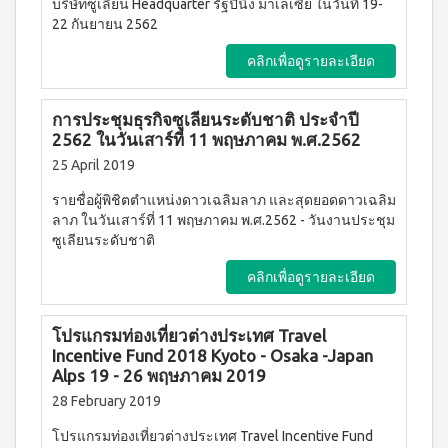
WATER
บริษัทซูเลียน Headquarter รัฐปีนึง มาเลเซีย ในวันที่ 19-
(15
า
Filter
ซอง)
นโยบาย
22 กันยายน 2562
System
คอฟ
การ
สำหรับ
ฟี่พลัส
คลิกเพื่อดูรายละเอียด
เปลี่ยน
ผู้
เครื่องกร
กาแฟ
สินค้า
องน้ำบี
หญิง
ผสม
ยอนด์
โสม
สมาชิก
โดย
การประชุมธุรกิจซูเลียนระดับชาติ ประจำปี
วอเตอร์
(40
ซู
เฉพาะ
2562 ในวันเสาร์ที่ 11 พฤษภาคม พ.ศ.2562
(เวอร์ชั่น
ซอง)
เลียน
ใหม่)
25 April 2019
คอฟ
ASSAHO
ฟี่พลัส
น้ำยา
เงื่อนไข
BEYOND
กาแฟ
รายชื่อผู้พิชิตตำแหน่งดาวเฉลิมลาภ และสุดยอดดาวเฉลิม
ทำความ
การ
MICROPLASMA
ผสม
สะอาด
ลาภ ในวันเสาร์ที่ 11 พฤษภาคม พ.ศ.2562 - วันงานประชุม
สมัคร
โสม
Air
จุดซ่อน
ซูเลียนระดับชาติ
สมาชิก
(84
เร้น
Purifier
ซอง)
แผ่น
คลิกเพื่อดูรายละเอียด
การ
เครื่อง
คอฟ
นา
ต่อ
ฟอกอา
ฟี่
มัย
อายุ
กาศบี
พลัส
(60
โปรแกรมท่องเที่ยวต่างประเทศ Travel
ยอนด์
บัตร
กาแฟ
ชิ้น)
ไมโคร
Incentive Fund 2018 Kyoto - Osaka -Japan
ดริป
สมาชิก
ผ้า
พลาสมา
ผสม
Alps 19 - 26 พฤษภาคม 2019
อนามัย
การ
โสม
บียอนด์
สำหรับ
28 February 2019
ไมโคร
รับ
คอฟ
กลาง
พลาสมา
ฟี่พลัส
ผล
วัน 23
โปรแกรมท่องเที่ยวต่างประเทศ Travel Incentive Fund
แผ่นกร
กาแฟ
ซม.