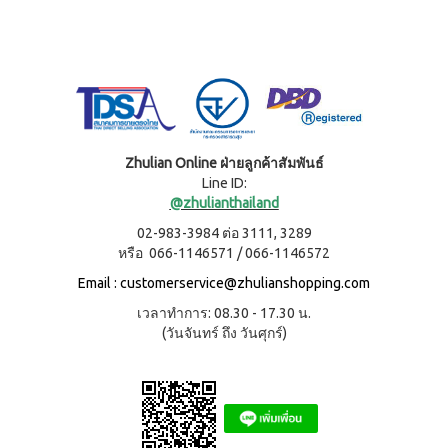
3 (มิ
นิ
แพค
10
ซอง)
ไอเอส
โอ 7
เครื่อง
ดื่ม
Zhulian Online ฝ่ายลูกค้าสัมพันธ์
ผสม
Line ID:
สาร
@zhulianthailand
สกัด
จาก
02-983-3984 ต่อ 3111, 3289
ผลไม้
หรือ 066-1146571 / 066-1146572
และ
ผัก
Email :
customerservice@zhulianshopping.com
วิตามิน
เวลาทำการ: 08.30 - 17.30 น.
และ
(วันจันทร์ ถึง วันศุกร์)
แคปซูล
นูทรี
เลกซ์
วิตามิน
ซี