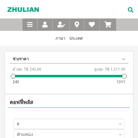
Not
อาหาร
เบบี้
XTRA
M-
เกี่ยว
Available
เสริม
ซิน
WASH
Belt
กับ
แบบ
ตา
เข็มขัด
ซู
เอ็กซ์ต
ชง
(สำหรับ
เพื่อ
ร้า วอช
เลียน
ภาษา
ประเทศ
ผง
ดื่ม
เด็ก)
สุขภาพ
ซักฟอก
ประวัติ
สำหรับ
ไอโซ
แชมพู
เข้มข้น
บริษัท
สุภาพ
พรอ
สระ
1 กก
ช่วงราคา
ทน์
ผม
จรรยา
บุรุษ
เอ็กซ์ต
มิกซ์
เด็ก
บรรณ
ร้า วอซ
ต่ำสุด:
TB 245.00
สูงสุด:
TB 1,311.00
ซอย
M-
สบู่
ผง
ซู
แอนด์
เหลว
Belt
ซักฟอก
เลียน
245
1311
พี
อาบ
ขนาด
เข็มขัด
โปรตีน
น้ำ
450
สาร
เพื่อ
เบเวอร์
เด็ก
กรัม
จาก
เรจ
สุขภาพ
แป้ง
เอ็กซ์ต
คอฟฟี่พลัส
ผู้
ไอ
เด็กเนื้อ
สำหรับ
ร้า วอช
บริหาร
โซ
ละเอียด
ผง
สุภาพ
พรอ
ซักฟอก
คำถาม
สตรี
ทน์
ส
เข้มข้น
ที่
ซื้อ
3.3 กก.
ไมล์
M-
4
พบ
เอ็กซ์
ออน
แถม
Belt