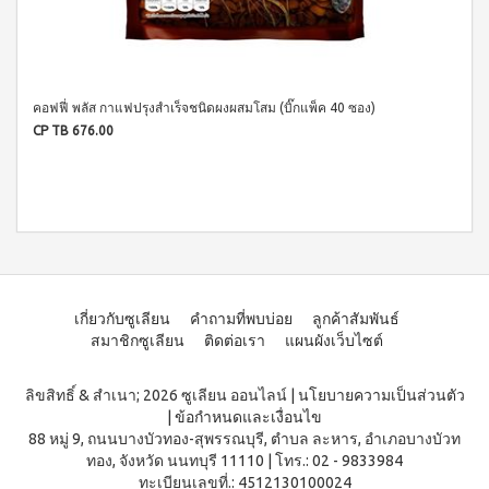
เครื่อง
ซม.
ดื่มนม
หม้อ
ถั่ว
ตุ๋น
เหลือง
22ซม.
เวกิ
กระทะ
เวร่า
คอฟฟี่ พลัส กาแฟปรุงสำเร็จชนิดผงผสมโสม (บิ๊กแพ็ค 40 ซอง)
ท้อง
เครื่อง
CP TB 676.00
แบน
ดื่ม
24
ต้น
ซม.
อ่อน
หม้อ
ข้าว
น้ำ
สาลี
ซุป
ชนิด
26
ชง
ซม.
ไอเอส
กระทะ
โอ 3
38ซม.
เครื่อง
เกี่ยวกับซูเลียน
คำถามที่พบบ่อย
ลูกค้าสัมพันธ์
หม้ออัด
ดื่มคอ
สมาชิกซูเลียน
ติดต่อเรา
แผนผังเว็บไซต์
ความดัน
ลลา
อเนกประสงค์
เจน
(8 ลิตร)
และ
ลิขสิทธิ์ & สำเนา; 2026 ซูเลียน ออนไลน์
|
นโยบายความเป็นส่วนตัว
ผลไม้
|
ข้อกำหนดและเงื่อนไข
ชนิด
88 หมู่ 9, ถนนบางบัวทอง-สุพรรณบุรี, ตำบล ละหาร, อำเภอบางบัวท
ชง
ทอง, จังหวัด นนทบุรี 11110
|
โทร.: 02 - 9833984
ไอเอ
ทะเบียนเลขที่.: 4512130100024
สโอ