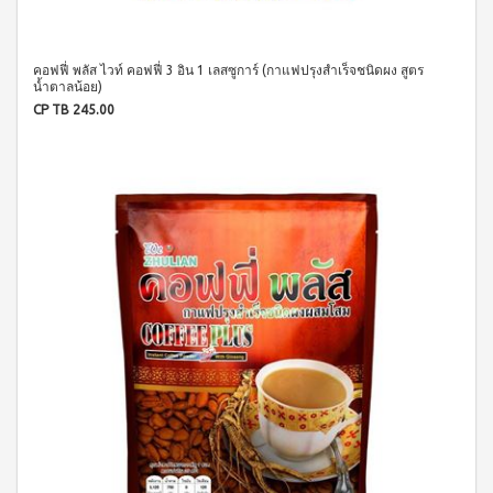
ผลิตภัณฑ์
เครื่อง
คอนเทีย
ดื่มผง
เพื่อ
โก้
รส
ความ
หมอนข้าง
โกโก้
คอฟฟี่ พลัส ไวท์ คอฟฟี่ 3 อิน 1 เลสซูการ์ (กาแฟปรุงสำเร็จชนิดผง สูตร
งาม
เพื่อ
ผสม
น้ำตาลน้อย)
และ
สุขภาพ
น้ำผึ้ง
CP TB 245.00
ชนิด
คอน
เรือน
ชง
เทียโก้
ร่าง
หมอน
บี
เพื่อ
ยาง
ผลิตภัณฑ์
สุขภาพ
ค์
ใน
สูตร
ครัว
COOKLINE
8
กรัม
เรือน
X
(180
ชุด
เข็มขัด
ซอง)
เครื่อง
M-
บี
ครัว
ยาง
BELT
ค์
ส
สูตร
แตน
16
เลส
กรัม
(90
หม้อ
ซอง)
ท้อง
รอยัล
แบน
มิกซ์
18