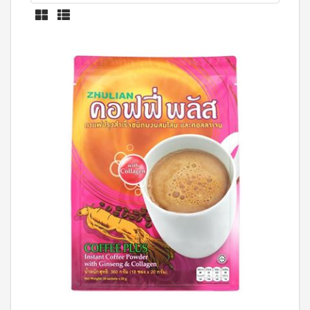
บ่อย
ตร้า
ฟรี
สำหรับ
Promotion
วอช
เสื้อ
ข่าว
ช่อง
น้ำยา
Set
28
ประชาสัมพันธ์
ล้าง
ปาก
สำหรับ
ปี
จาน
สุภาพ
ไอ
ลูกค้า
ยาสี
เอ็กซ์ต
โซ
ฟัน
สตรี
สัมพันธ์
ร้า วอช
พรอ
สูตร
น้ำยา
ทน์
M-
ฟลูออ
เงื่อนไข
ทำความ
ซื้อ
ไรด์
Belt
การ
สะอาด
2
และ
กระเบื้อง
ใช้
New
แถม
ว่าน
เอ็กซ์ต
งาน
1
Arrival
หาง
ร้า วอช
จระเข้
Tea
ข้อ
น้ำยา
Plus
น้ำยาบ้วน
ทำความ
กำหนด
Instant
ปากกลิ่น
สะอาด
และ
Premix
มินต์
พื้น
เงื่อนไข
Milk
(แอลกอฮอล์
เอ็กซ์ตร้า
Tea 3
การ
ฟรี)
วอช น้ำยา
in 1
ขาย
ทำความ
ลา
เวกิ-
สะอาด
นโยบาย
เวร่า
วิ
เอนกประสงค์
(15
ความ
ทีน
สูตรเข้มข้น
ซอง)
เป็น
รอยัล
ส่วน
แอล
BEYOND
มิกซ์
ตัว
ทิน่