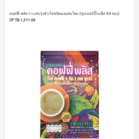
ประโยชน์
องทรู-เฮ
ผสม
ผ้า
ป้า
ผล
โสม
อนามัย
คอฟฟี่ พลัส กาแฟปรุงสำเร็จชนิดผงผสมโสม (ซุปเปอร์บิ๊กแพ็ค 84 ซอง)
และ
บียอนด์
ประโยชน์
สำหรับ
คอล
CP TB 1,311.00
ไมโคร
กลาง
&
ลา
พลาสมา
คืน 27
แรง
เจล
แผ่นกรอง
ซม.
จูงใจ
นาโน&แผ่น
คอฟฟี่
ผ้า
กรอง
พลัส
มาตรฐาน
อนามัย
คาร์บอน
กาแฟ
สำหรับ
การ
ปรุง
กลาง
เลื่อน
BEYOND
สำเร็จ
คืน 30
ตำแหน่ง
ชนิดผง
FOOD
ซม.
สูตร
JUNCTION
ติดต่อ
ผ้า
น้ำตาล
อนามัย
DETOXIFIYING
เรา
น้อย
สำหรับ
UNIT
นูทรี
กลาง
พลัส
สินค้า
คืน
เครื่อง
ซีเรีย
ยาว
ผ่อน
ล้าง
ล
พิเศษ
สาร
0%
พร้อม
33 ซม.
พิษ บี
ทาน
ยอนด์
ผลิตภัณฑ์
ผสม
ฟู้ดจัง
เพื่อ
น้ำผึ้ง
ก์ชั่น
สุขภาพ
โกโก้
พลัส
CONTIAGO