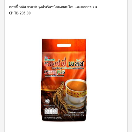
WATER
(15
า
Filter
ซอง)
นโยบาย
คอฟฟี่ พลัส กาแฟปรุงสำเร็จชนิดผงผสมโสมและคอลลาเจน
System
คอฟ
การ
CP TB 283.00
สำหรับ
ฟี่พลัส
เปลี่ยน
ผู้
เครื่องกร
กาแฟ
สินค้า
องน้ำบี
หญิง
ผสม
ยอนด์
โสม
สมาชิก
โดย
วอเตอร์
(40
ซู
เฉพาะ
(เวอร์ชั่น
ซอง)
เลียน
ใหม่)
คอฟ
ASSAHO
ฟี่พลัส
น้ำยา
เงื่อนไข
BEYOND
กาแฟ
ทำความ
การ
MICROPLASMA
ผสม
สะอาด
สมัคร
โสม
Air
จุดซ่อน
สมาชิก
(84
เร้น
Purifier
ซอง)
แผ่น
การ
เครื่อง
คอฟ
นา
ต่อ
ฟอกอา
ฟี่
มัย
อายุ
กาศบี
พลัส
(60
ยอนด์
บัตร
กาแฟ
ชิ้น)
ไมโคร
ดริป
สมาชิก
ผ้า
พลาสมา
ผสม
อนามัย
การ
โสม
บียอนด์
สำหรับ
ไมโคร
รับ
คอฟ
กลาง
พลาสมา
ฟี่พลัส
ผล
วัน 23
แผ่นกร
กาแฟ
ซม.