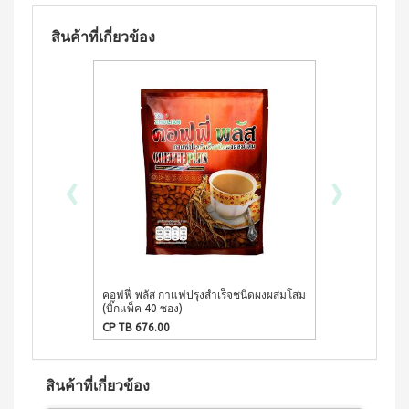
ผลิตภัณฑ์
เครื่อง
คอนเทีย
ดื่มผง
เพื่อ
โก้
รส
สินค้าที่เกี่ยวข้อง
ความ
หมอนข้าง
โกโก้
งาม
เพื่อ
ผสม
และ
สุขภาพ
น้ำผึ้ง
ชนิด
คอน
เรือน
ชง
เทียโก้
ร่าง
หมอน
บี
เพื่อ
ยาง
ผลิตภัณฑ์
สุขภาพ
ค์
‹
›
ใน
สูตร
ครัว
COOKLINE
8
กรัม
เรือน
X
(180
ชุด
เข็มขัด
ซอง)
เครื่อง
M-
บี
ครัว
ยาง
BELT
ค์
ส
คอฟฟี่ พลัส กาแฟปรุงสำเร็จชนิดผงผสมโสม
คอฟฟี่ พลัส ก
สูตร
(บิ๊กแพ็ค 40 ซอง)
และคอลลาเจน
แตน
16
CP TB 676.00
CP TB 283.00
เลส
กรัม
(90
หม้อ
ซอง)
ท้อง
สินค้าที่เกี่ยวข้อง
รอยัล
แบน
มิกซ์
18