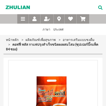
Not
อาหาร
เบบี้
XTRA
M-
เกี่ยว
Available
เสริม
ซิน
WASH
Belt
กับ
แบบ
ตา
เข็มขัด
ซู
เอ็กซ์ต
ชง
(สำหรับ
เพื่อ
ร้า วอช
เลียน
ภาษา
ประเทศ
ผง
ดื่ม
เด็ก)
สุขภาพ
ซักฟอก
ประวัติ
สำหรับ
ไอโซ
แชมพู
หน้าหลัก
ผลิตภัณฑ์เพื่อสุขภาพ
อาหารเสริมแบบชงดื่ม
เข้มข้น
บริษัท
สุภาพ
พรอ
สระ
1 กก
คอฟฟี่ พลัส กาแฟปรุงสำเร็จชนิดผงผสมโสม (ซุปเปอร์บิ๊กแพ็ค
ทน์
ผม
จรรยา
บุรุษ
เอ็กซ์ต
84 ซอง)
มิกซ์
เด็ก
บรรณ
ร้า วอซ
ซอย
M-
สบู่
ผง
ซู
แอนด์
เหลว
Belt
ซักฟอก
เลียน
พี
อาบ
ขนาด
เข็มขัด
โปรตีน
น้ำ
450
สาร
เพื่อ
เบเวอร์
เด็ก
กรัม
จาก
เรจ
สุขภาพ
แป้ง
เอ็กซ์ต
ผู้
ไอ
เด็กเนื้อ
สำหรับ
ร้า วอช
บริหาร
โซ
ละเอียด
ผง
สุภาพ
พรอ
ซักฟอก
คำถาม
สตรี
ทน์
ส
เข้มข้น
ที่
ซื้อ
3.3 กก.
ไมล์
M-
4
พบ
เอ็กซ์
ออน
แถม
Belt