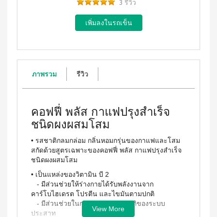
WATER
(15
3 รีวิว
า
Filter
ซอง)
นโยบาย
System
คอฟ
การ
สำหรับ
ฟี่พลัส
เปลี่ยน
ผู้
เครื่องกร
กาแฟ
สินค้า
องน้ำบี
หญิง
ผสม
ยอนด์
โสม
สมาชิก
โดย
วอเตอร์
(40
ซู
เฉพาะ
(เวอร์ชั่น
ซอง)
ภาพรวม
รีวิว
เลียน
ใหม่)
คอฟ
ASSAHO
ฟี่พลัส
น้ำยา
เงื่อนไข
BEYOND
กาแฟ
ทำความ
การ
MICROPLASMA
ผสม
สะอาด
คอฟฟี่ พลัส กาแฟปรุงสำเร็จ
สมัคร
โสม
Air
จุดซ่อน
สมาชิก
(84
ชนิดผงผสมโสม
เร้น
Purifier
ซอง)
แผ่น
การ
เครื่อง
คอฟ
นา
• รสชาติกลมกล่อม กลิ่นหอมกรุ่นของกาแฟและโสม
ต่อ
ฟอกอา
ฟี่
มัย
สกัดด้วยสูตรเฉพาะของคอฟฟี่ พลัส กาแฟปรุงสำเร็จ
อายุ
กาศบี
พลัส
(60
ชนิดผงผสมโสม
ยอนด์
บัตร
กาแฟ
ชิ้น)
ไมโคร
ดริป
สมาชิก
• เป็นแหล่งของวิตามิน บี 2
ผ้า
พลาสมา
ผสม
อนามัย
- มีส่วนช่วยให้ร่างกายได้รับพลังงานจาก
การ
โสม
บียอนด์
สำหรับ
คาร์โบไฮเดรต โปรตีน และไขมันตามปกติ
ไมโคร
รับ
คอฟ
กลาง
- มีส่วนช่วยในการทำงานตามปกติของระบบ
พลาสมา
ฟี่พลัส
ผล
วัน 23
View More
ประสาท
แผ่นกร
กาแฟ
ซม.