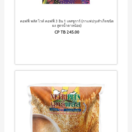
น้ำ
ผล
ไม้
ชนิด
คอฟฟี่ พลัส ไวท์ คอฟฟี่ 3 อิน 1 เลสซูการ์ (กาแฟปรุงสำเร็จชนิด
ผง สูตรน้ำตาลน้อย)
เข้ม
CP TB 245.00
ข้น
สควีซี่
เครื่อง
ดื่มรส
แบ
ล็คเค
อร์แร
นท์
ชนิด
เข้ม
ข้น
สควีซี่
เครื่อง
ดื่มรส
ส้ม
ชนิด
เข้ม
ข้น
สควีซี่