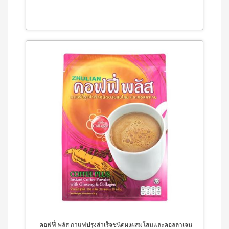
3 (มิ
นิ
แพค
10
ซอง)
ไอเอส
โอ 7
เครื่อง
ดื่ม
ผสม
สาร
สกัด
จาก
ผลไม้
และ
ผัก
วิตามิน
และ
แคปซูล
นูทรี
เลกซ์
วิตามิน
ซี
คอฟฟี่ พลัส กาแฟปรุงสำเร็จชนิดผงผสมโสมและคอลลาเจน