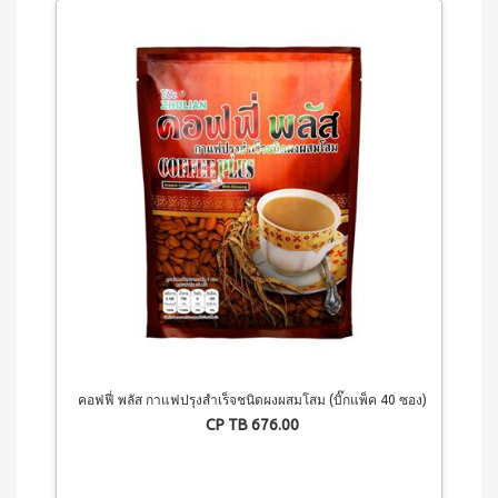
เครื่อง
ซม.
ดื่มนม
หม้อ
ถั่ว
ตุ๋น
เหลือง
22ซม.
เวกิ
กระทะ
เวร่า
ท้อง
เครื่อง
แบน
ดื่ม
24
ต้น
ซม.
อ่อน
หม้อ
ข้าว
น้ำ
สาลี
ซุป
ชนิด
26
ชง
ซม.
ไอเอส
กระทะ
โอ 3
38ซม.
เครื่อง
หม้ออัด
ดื่มคอ
ความดัน
ลลา
อเนกประสงค์
เจน
(8 ลิตร)
และ
คอฟฟี่ พลัส กาแฟปรุงสำเร็จชนิดผงผสมโสม (บิ๊กแพ็ค 40 ซอง)
ผลไม้
CP TB 676.00
ชนิด
ชง
ไอเอ
สโอ