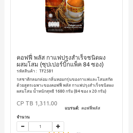
บ่อย
ตร้า
ฟรี
สำหรับ
Promotion
วอช
เสื้อ
ข่าว
ช่อง
น้ำยา
Set
28
ประชาสัมพันธ์
ล้าง
ปาก
สำหรับ
ปี
จาน
สุภาพ
ไอ
ลูกค้า
ยาสี
เอ็กซ์ต
โซ
ฟัน
สตรี
สัมพันธ์
ร้า วอช
พรอ
สูตร
น้ำยา
ทน์
M-
ฟลูออ
เงื่อนไข
ทำความ
ซื้อ
ไรด์
Belt
การ
สะอาด
2
และ
กระเบื้อง
ใช้
New
แถม
ว่าน
คอฟฟี่ พลัส กาแฟปรุงสำเร็จชนิดผง
เอ็กซ์ต
งาน
1
Arrival
หาง
ผสมโสม (ซุปเปอร์บิ๊กแพ็ค 84 ซอง)
ร้า วอช
จระเข้
Tea
ข้อ
น้ำยา
รหัสสินค้า :
TF2581
Plus
น้ำยาบ้วน
ทำความ
กำหนด
Instant
ปากกลิ่น
รสชาติกลมกล่อม กลิ่นหอมกรุ่นของกาแฟและโสมสกัด
สะอาด
และ
Premix
มินต์
พื้น
ด้วยสูตรเฉพาะของคอฟฟี่ พลัส กาแฟปรุงสำเร็จชนิดผง
เงื่อนไข
Milk
(แอลกอฮอล์
เอ็กซ์ตร้า
ผสมโสม น้ำหนักสุทธิ 1680 กรัม (84 ซอง x 20 กรัม)
Tea 3
การ
ฟรี)
วอช น้ำยา
in 1
ขาย
ทำความ
CP
TB 1,311.00
ลา
เวกิ-
สะอาด
นโยบาย
เวร่า
แบรนด์:
คอฟฟี่พลัส
วิ
เอนกประสงค์
(15
ความ
ทีน
สูตรเข้มข้น
จำนวน
ซอง)
เป็น
รอยัล
ส่วน
แอล
BEYOND
มิกซ์
ตัว
ทิน่