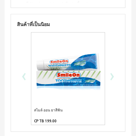
ประโยชน์
องทรู-เฮ
- มีส่วนช่วยคงสภาพปกติของเยื่อบุต่าง ๆ
ผสม
ผ้า
ป้า
ผล
โสม
- มีส่วนช่วยคงสภาพปกติของเม็ดเลือดแดง
อนามัย
และ
บียอนด์
ประโยชน์
- มีส่วนช่วยคงสภาพปกติของผิวหนัง
สำหรับ
คอล
ไมโคร
กลาง
&
- มีส่วนช่วยคงสภาพปกติของการมองเห็น
สินค้าที่เป็นนิยม
ลา
พลาสมา
คืน 27
แรง
- มีส่วนช่วยในเมตาบอลิซึมปกติของเหล็ก
เจล
แผ่นกรอง
ซม.
จูงใจ
นาโน&แผ่น
คอฟฟี่
• บรรจุแบบซอง ให้คุณชงดื่มได้สะดวก ทุกที่ ทุกเวลา
ผ้า
กรอง
พลัส
มาตรฐาน
อนามัย
คาร์บอน
• ดื่มได้ทุกวัน
กาแฟ
สำหรับ
การ
ปรุง
กลาง
เลื่อน
BEYOND
สำเร็จ
คืน 30
ตำแหน่ง
ชนิดผง
FOOD
ส่วนประกอบ:
ซม.
สูตร
‹
›
JUNCTION
ติดต่อ
ผ้า
น้ำตาล
กาแฟสำเร็จรูป, โสมสกัด, น้ำตาล, ครีมเทียม,
อนามัย
DETOXIFIYING
เรา
น้อย
วิตามินบี 2
สำหรับ
UNIT
นูทรี
กลาง
ข้อมูลสำหรับผู้แพ้อาหาร :
มีโปรตีนจากนม
พลัส
สินค้า
คืน
เครื่อง
ซีเรีย
ยาว
ผ่อน
ล้าง
วิธีชง
: ชง 1 ซอง (20 กรัม) ต่อน้ำร้อน 1 ถ้วย (200
ล
พิเศษ
สาร
0%
มล.)
พร้อม
33 ซม.
พิษ บี
ทาน
สไมล์ ออน ยาสีฟัน
คอฟฟี่ พลัส ก
ยอนด์
ผลิตภัณฑ์
และคอลลาเจน
ผสม
ฟู้ดจัง
เพื่อ
น้ำผึ้ง
CP TB 199.00
CP TB 283.00
ก์ชั่น
สุขภาพ
โกโก้
พลัส
CONTIAGO