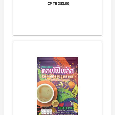
(ใหม่)
CP TB 283.00
กรีน
เล็ก
ซ์
ไอ
คอม
เพล็
ค
กรีน
เล็ก
ซ์
คอม
เพล็
ค
กรี
น
เล็ก
ซ์ ส
ไป
รูลิ
น่า
สค
วี
ซี่