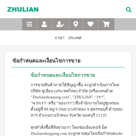
Not
อาหาร
เบบี้
XTRA
M-
เกี่ยว
Available
เสริม
ซิน
WASH
Belt
กับ
แบบ
ตา
เข็มขัด
ซู
เอ็กซ์ต
ชง
(สำหรับ
เพื่อ
ร้า วอช
เลียน
ภาษา
ประเทศ
ผง
ดื่ม
เด็ก)
สุขภาพ
ซักฟอก
ประวัติ
สำหรับ
ไอโซ
แชมพู
เข้มข้น
บริษัท
สุภาพ
พรอ
สระ
1 กก
ข้อกำหนดและเงื่อนไขการขาย
ทน์
ผม
จรรยา
บุรุษ
เอ็กซ์ต
มิกซ์
เด็ก
บรรณ
ร้า วอซ
ซอย
M-
สบู่
ผง
ซู
ข้อกำหนดและเงื่อนไขการขาย
แอนด์
เหลว
Belt
ซักฟอก
เลียน
พี
อาบ
ขนาด
เข็มขัด
การขายสินค้าภายใต้สัญญาซื้อ จะถูกดำเนินการโดย
โปรตีน
น้ำ
450
สาร
บริษัท ซูเลียน (ประเทศไทย) จำกัด (หรือแทนด้วย
เพื่อ
เบเวอร์
เด็ก
กรัม
จาก
เรจ
“Zhulianshopping.com”, “ZHULIAN”, “เรา”,
สุขภาพ
แป้ง
เอ็กซ์ต
ผู้
“พวกเรา” หรือ “ของเรา”) ซึ่งสำนักงานใหญ่ซูเลรยน
ไอ
เด็กเนื้อ
สำหรับ
ร้า วอช
บริหาร
โซ
ตั้งอยู่ที่ 88 หมู่ 9 ถนน บางบัวทอง จ.สุพรรณบุรี ตำบลละ
ละเอียด
ผง
สุภาพ
พรอ
หาร อำเภอบางบัวทอง จังหวัด นนทบุรี 11110
ซักฟอก
คำถาม
สตรี
ทน์
ส
เข้มข้น
ที่
ซื้อ
3.3 กก.
ไมล์
ทุกคำสั่งซื้อที่สั่งผ่านเรา โดยช่องอินเตอร์เน็ต
M-
4
พบ
เอ็กซ์
ออน
Zhulianshopping.com จะถูกควบคุมโดยข้อกำหนดและ
แถม
Belt