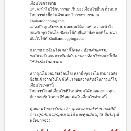
บ่อย
ตร้า
ฟรี
เงื่อนไขการขาย
สำหรับ
Promotion
วอช
เสื้อ
และจะนำไปใช้กับการยกเว้นของเงื่อนไขอื่นๆ ทั้งหมด
ข่าว
ช่อง
น้ำยา
Set
28
โดยการสั่งซื้อสินค้าและบริการจากเราผ่าน
ประชาสัมพันธ์
ล้าง
ปาก
สำหรับ
ปี
Zhulianshopping.com,
จาน
สุภาพ
ไอ
ลูกค้า
ยาสี
แสดงถึงคุณรับทราบ และคุณได้อ่านทำความเข้าใจ
เอ็กซ์ต
โซ
ฟัน
สตรี
สัมพันธ์
ร้า วอช
ยอมรับทุกเงื่อนไข ซึ่งจะใช้กับสิ้นค้าทั้งหมดที่โฆษณา
พรอ
สูตร
น้ำยา
บนเว็บไซต์ Zhulianshopping.com
ทน์
M-
ฟลูออ
เงื่อนไข
ทำความ
ซื้อ
ไรด์
Belt
การ
สะอาด
2
และ
กรุณาอ่านเงื่อนไขเหล่านี้โดยละเอียดด้วยความ
กระเบื้อง
ใช้
New
แถม
ว่าน
ระมัดระวัง คุณควรพิมพ์สำเนาของเงื่อนไขเหล่านี้เพื่อ
เอ็กซ์ต
งาน
1
Arrival
หาง
ใช้อ้างอิงในอนาคต
ร้า วอช
จระเข้
Tea
ข้อ
น้ำยา
Plus
น้ำยาบ้วน
ทำความ
กำหนด
หากคุณไม่ยอมรับเงื่อนไขเหล่านี้ คุณจะไม่สามารถสั่ง
Instant
ปากกลิ่น
สะอาด
และ
ซื้อสินค้าจากเว็บไซต์ได้ เราขอสงวนสิทธิ์ในการแก้ไข
Premix
มินต์
พื้น
เงื่อนไข
Milk
เงื่อนไขเหล่านี้
(แอลกอฮอล์
เอ็กซ์ตร้า
Tea 3
การ
ฟรี)
โดยการโพสต์เงื่อนไขที่ใหม่ล่าสุดได้ตลอดเวลา คุณ
วอช น้ำยา
in 1
ขาย
ต้องยอมรับในการมีข้อผูกมัดในเงื่อนไขล่าสุดนี้
ทำความ
ลา
เวกิ-
สะอาด
นโยบาย
เวร่า
วิ
คุณยอมรับและรับรองว่า: คุณสามารถทำข้อตกลงที่มี
เอนกประสงค์
(15
ความ
ทีน
สูตรเข้มข้น
ภาระผูกพันตามกฎหมายได้ และคุณมีอายุ 18 ปีบริบรูณ์
ซอง)
เป็น
หรือมากกว่า
รอยัล
ส่วน
แอล
BEYOND
มิกซ์
ตัว
ทิน่