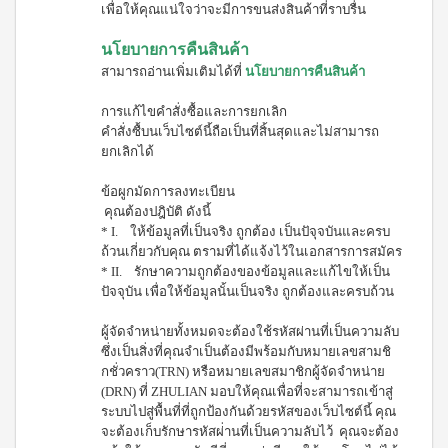
(ใหม่)
เพื่อให้คุณแน่ใจว่าจะมีการขนส่งสินค้าที่ราบรื่น
กรีน
เล็ก
นโยบายการคืนสินค้า
ซ์
สามารถอ่านเพิ่มเติมได้ที่
นโยบายการคืนสินค้า
ไอ
คอม
เพล็
การแก้ไขคำสั่งซื้อและการยกเลิก
ค
คำสั่งซื้บนเว็บไซต์นี้ถือเป็นที่สิ้นสุดและไม่สามารถ
กรีน
ยกเลิกได้
เล็ก
ซ์
ข้อผูกมัดการลงทะเบียน
คอม
คุณต้องปฎิบัติ ดังนี้
เพล็
ค
* I. ให้ข้อมูลที่เป็นจริง ถูกต้อง เป็นปัจุจบันและครบ
กรี
ถ้วนเกี่ยวกับคุณ ตรามที่ได้แจ้งไว้ในเอกสารการสมัคร
น
* II. รักษาความถูกต้องของข้อมูลและแก้ไขให้เป็น
เล็ก
ปัจจุบัน เพื่อให้ข้อมูลนั้นเป็นจริง ถูกต้องและครบถ้วน
ซ์ ส
ไป
ผู้จัดจำหน่ายทั้งหมดจะต้องใช้รหัสผ่านที่เป็นความลับ
รูลิ
ซึ่งเป็นสิ่งที่คุณจำเป็นต้องมีพร้อมกับหมายเลขสามชิ
น่า
กชั่วคราว(TRN) หรือหมายเลขสมาชิกผู้จัดจำหน่าย
สค
(DRN) ที่ ZHULIAN มอบให้คุณเพื่อที่จะสามารถเข้าสู่
วี
ระบบไปสู่พื้นที่ที่ถูกป้องกันด้วยรหัสของเว็บไซต์นี้ คุณ
ซี่
จะต้องเก็บรักษารหัสผ่่านที่เป็นความลับไว้ คุณจะต้อง