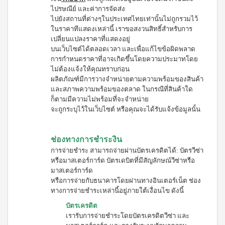
ประโยชน์
องทรู-เฮ
ผสม
ไปรษณีย์ และค่าการจัดส่ง
ผ้า
ป้า
ผล
โสม
อนามัย
ไปยังสถานที่ต่างๆในประเทศไทยเท่านั้นไม่ถูกรวมไว้
และ
บียอนด์
ประโยชน์
สำหรับ
ในราคาทีแสดงเหล่านี้ เราขอสงวนสิทธิ์สำหรับการ
คอล
ไมโคร
กลาง
&
เปลี่ยนแปลงราคาที่แสดงอยู่
ลา
พลาสมา
คืน 27
แรง
บนเว็บไซต์ได้ตลอดเวลา และเพื่อแก้ไขข้อผิดพลาด
เจล
แผ่นกรอง
ซม.
จูงใจ
นาโน&แผ่น
การกำหนดราคาที่อาจเกิดขึ้นโดยความประมาทโดย
คอฟฟี่
ผ้า
กรอง
พลัส
ไม่ต้องแจ้งให้คุณทราบก่อน
มาตรฐาน
อนามัย
คาร์บอน
กาแฟ
ผลิตภัณฑ์มีการวางจำหน่ายตามความพร้อมของสินค้า
สำหรับ
การ
ปรุง
กลาง
และสภาพความพร้อมของตลาด ในกรณีที่สินค้าใด
เลื่อน
BEYOND
สำเร็จ
คืน 30
ก็ตามมีความไม่พร้อมที่จะจำหน่าย
ตำแหน่ง
ชนิดผง
FOOD
ซม.
จะถูกระบุไว้ในเว็บไซต์ หรือคุณจะได้รับแจ้งข้อมูลนั้น
สูตร
JUNCTION
ติดต่อ
ผ้า
น้ำตาล
อนามัย
DETOXIFIYING
เรา
น้อย
สำหรับ
UNIT
ช่องทางการชำระงิน
นูทรี
กลาง
พลัส
สินค้า
คืน
การจ่ายชำระ สามารถจ่ายผ่านบัตรเครดิตได้: บัตรวีซ่า
เครื่อง
ซีเรีย
ยาว
ผ่อน
ล้าง
หรือมาสเตอร์การ์ด บัตรเดบิตที่มีสัญลักษณ์วีซ่าหรือ
ล
พิเศษ
สาร
0%
มาสเตอร์การ์ด
พร้อม
33 ซม.
พิษ บี
หรือการจ่ายกับธนาคารโดยผ่านทางอินเตอร์เน็ต ช่อง
ทาน
ยอนด์
ผลิตภัณฑ์
ผสม
ทางการจ่ายชำระเหล่านี้อยู่ภายใต้เงื่อนไข ดังนี้
ฟู้ดจัง
เพื่อ
น้ำผึ้ง
ก์ชั่น
บัตรเครดิต
สุขภาพ
โกโก้
เรารับการจ่ายชำระโดยบัตรเครดิตวีซ่า และ
พลัส
CONTIAGO