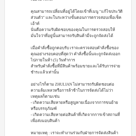
3 (มิ
นิ
คุณสามารถเปลี่ยนที่อยู่ได้โดยเข้าที่เมนู “แก้ไขประวัติ
แพค
ส่วนตัว” และในระหว่างขั้นตอนการตรวจสอบเพื่อเช็ค
10
เอ้าท์
ซอง)
นั่นคือความรับผิดชอบของคุณในการตรวจสอบให้
ไอเอส
มั่นใจว่าที่อยู่นั้นสามารถรับสินค้ามี่จะถูกจัดส่งได้
โอ 7
เครื่อง
ดื่ม
เมื่อคำสั่งซื้อถูกตอบรับ เราจะตรวจสอบคำสั่งซื้อของ
ผสม
คุณอย่างรอบคอบที่สุดว่า คำสั่งซื้อนั้นจะถูกจัดส่งออก
สาร
ไปภายในห้า (5) วันทำการ
สกัด
สำหรับคำสั่งซื้อที่มีสินค้าพร้อมขายและได้รับการจ่าย
จาก
ชำระแล้วเท่านั้น
ผลไม้
และ
ผัก
อย่างไรก็ตาม ZHULIAN ไม่สามารถรับผิดชอบต่อ
ความล้มเหลวหรือการล้าช้าในการจัดส่งได้ไม่ว่า
วิตามิน
เหตุผลก็ตามเช่น
และ
- เกิดความเสียหายหรือสูญหายเนื่องจากการขนย้าย
แคปซูล
หรือบรรจุภัณฑ์
- เกิดความเสียหายต่อสินค้าที่เกิดจากการเข้าสถานที่
นูทรี
เพื่อส่งมอบสินค้า
เลกซ์
วิตามิน
ซี
หมายเหตุ : เราจะทำงานร่วมกับฝ่ายการจัดส่งสินค้า