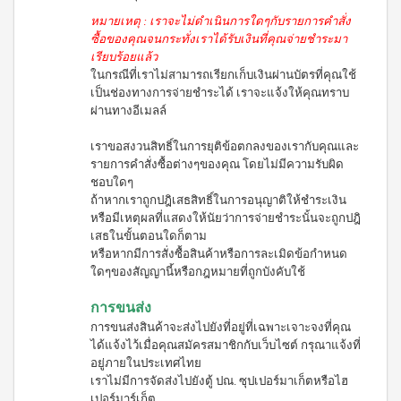
เครื่อง
ซม.
หมายเหตุ : เราจะไม่ดำเนินการใดๆกับรายการคำสั่ง
ดื่มนม
หม้อ
ถั่ว
ซื้อของคุณจนกระทั่งเราได้รับเงินที่คุณจ่ายชำระมา
ตุ๋น
เหลือง
เรียบร้อยแล้ว
22ซม.
เวกิ
ในกรณีที่เราไม่สามารถเรียกเก็บเงินผ่านบัตรที่คุณใช้
กระทะ
เวร่า
เป็นช่องทางการจ่ายชำระได้ เราจะแจ้งให้คุณทราบ
ท้อง
เครื่อง
แบน
ผ่านทางอีเมลล์
ดื่ม
24
ต้น
ซม.
เราขอสงวนสิทธิ์ในการยุติข้อตกลงของเรากับคุณและ
อ่อน
หม้อ
ข้าว
รายการคำสั่งซื้อต่างๆของคุณ โดยไม่มีความรับผิด
น้ำ
สาลี
ชอบใดๆ
ซุป
ชนิด
ถ้าหากเราถูกปฎิเสธสิทธิ์ในการอนุญาติให้ชำระเงิน
26
ชง
หรือมีเหตุผลที่แสดงให้นัยว่าการจ่ายชำระนั้นจะถูกปฎิ
ซม.
ไอเอส
เสธในขั้นตอนใดก็ตาม
กระทะ
โอ 3
หรือหากมีการสั่งซื้อสินค้าหรือการละเมิดข้อกำหนด
38ซม.
เครื่อง
ใดๆของสัญญานี้หรือกฎหมายที่ถูกบังคับใช้
หม้ออัด
ดื่มคอ
ความดัน
ลลา
อเนกประสงค์
เจน
การขนส่ง
(8 ลิตร)
และ
การขนส่งสินค้าจะส่งไปยังที่อยู่ที่เฉพาะเจาะจงที่คุณ
ผลไม้
ได้แจ้งไว้เมื่อคุณสมัครสมาชิกกับเว็บไซต์ กรุณาแจ้งที่
ชนิด
อยู่ภายในประเทศไทย
ชง
เราไม่มีการจัดส่งไปยังตู้ ปณ. ซุปเปอร์มาเก็ตหรือไฮ
ไอเอ
เปอร์มาร์เก็ต
สโอ