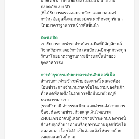
ผลิตภัณฑ์
มาสเตอร์การ์ด และรองรับระบบรักษาความ
เครื่อง
คอนเทีย
ดื่มผง
เพื่อ
ปลอดภัยแบบ 3D
โก้
รส
(ที่ได้รับการตรวจสอบจากวีซ่าและมาสเตอร์
ความ
หมอนข้าง
โกโก้
การ์ด) ข้อมูลทั้งหมดของบัตรเครดิตจะถูกรักษา
งาม
เพื่อ
ผสม
โดยมาตราฐานการเข้ารหัสชั้นนำ
และ
สุขภาพ
น้ำผึ้ง
ชนิด
คอน
เรือน
บัตรเดบิต
ชง
เทียโก้
ร่าง
เรารับการจ่ายชำระผ่านบัตรเดบิตที่มีสัญลักษณ์
หมอน
บี
เพื่อ
ยาง
วีซ่าหรือมาสเตอร์การ์ด เลขบัตรเดบิตทุกตัวจะถูก
ผลิตภัณฑ์
สุขภาพ
ค์
รักษาโดยมาตราฐานการเข้ารหัสชั้นนำของ
ใน
สูตร
อุตสาหกรรม
ครัว
COOKLINE
8
กรัม
เรือน
X
การทำธุรกรรมกับธนาคารผ่านอินเตอร์เน็ต
(180
ชุด
เข็มขัด
สำหรับการจ่ายชำระด้วยช่องทางนี้ คุณจะต้อง
ซอง)
เครื่อง
โอนชำระตามจำนวนราคาซื้อโดยรวมของสินค้า
M-
บี
ครัว
ยาง
ทั้งหมดที่คุณซื้อในรายการซื้อนั้นมายังบัญชี
BELT
ค์
ส
ธนาคารของเรา
สูตร
(รวมถึงภาษี ค่าธรรมเนียมและค่าขนส่ง) รายการ
แตน
16
ซื้อจะต้องจ่ายชำระด้วยสกุลเงินไทยบาท
เลส
กรัม
ZHULIAN อาจปฎิเสธการจ่ายชำระผ่านช่องทางนี้
(90
หม้อ
สำหรับลูกค้าบางท่านหรือทุกท่านตามดุลยพินิจได้
ซอง)
ท้อง
ตลอดเวลา โดยไม่จำเป็นต้องแจ้งให้ทราบด้วย
รอยัล
แบน
มิกซ์
เหตุผลและใดก็ตาม
18