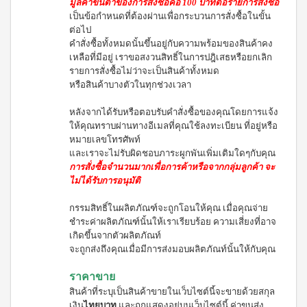
WATER
มูลค่าขั้นต่ำของการสั่งซื้อคือ 100 บาทต่อรายการสั่งซื้อ
(15
า
Filter
ซอง)
นโยบาย
เป็นข้อกำหนดที่ต้องผ่านเพื่อกระบวนการสั่งซื้อในขั้น
System
คอฟ
การ
ต่อไป
สำหรับ
ฟี่พลัส
เปลี่ยน
คำสั่งซื้อทั้งหมดนั้นขึ้นอยู่กับความพร้อมของสินค้าคง
ผู้
เครื่องกร
กาแฟ
สินค้า
เหลือที่มีอยู่ เราขอสงวนสิทธิ์ในการปฎิเสธหรือยกเลิก
องน้ำบี
หญิง
ผสม
รายการสั่งซื้อไม่ว่าจะเป็นสินค้าทั้งหมด
ยอนด์
โสม
สมาชิก
โดย
วอเตอร์
หรือสินค้าบางตัวในทุกช่วงเวลา
(40
ซู
เฉพาะ
(เวอร์ชั่น
ซอง)
เลียน
ใหม่)
หลังจากได้รับหรือตอบรับคำสั่งซื้อของคุณโดยการแจ้ง
คอฟ
ASSAHO
ฟี่พลัส
น้ำยา
ให้คุณทราบผ่านทางอีเมลที่คุณใช้ลงทะเบียน ที่อยู่หรือ
เงื่อนไข
BEYOND
กาแฟ
ทำความ
หมายเลขโทรศัพท์
การ
MICROPLASMA
ผสม
สะอาด
และเราจะไม่รับผิดชอบภาระผูกพันเพิ่มเติมใดๆกับคุณ
สมัคร
โสม
Air
จุดซ่อน
การสั่งซื้อจำนวนมากเพื่อการค้าหรือจากกลุ่มลูกค้า จะ
สมาชิก
(84
เร้น
Purifier
ไม่ได้รับการอนุมัติ
ซอง)
แผ่น
การ
เครื่อง
คอฟ
นา
ต่อ
ฟอกอา
กรรมสิทธิ์ในผลิตภัณฑ์จะถูกโอนให้คุณ เมื่อคุณจ่าย
ฟี่
มัย
อายุ
กาศบี
พลัส
(60
ชำระค่าผลิตภัณฑ์นั้นให้เราเรียบร้อย ความเสี่ยงที่อาจ
ยอนด์
บัตร
กาแฟ
ชิ้น)
เกิดขึ้นจากตัวผลิตภัณท์
ไมโคร
ดริป
สมาชิก
ผ้า
จะถูกส่งถึงคุณเมื่อมีการส่งมอบผลิตภัณท์นั้นให้กับคุณ
พลาสมา
ผสม
อนามัย
การ
โสม
บียอนด์
สำหรับ
ราคาขาย
ไมโคร
รับ
คอฟ
กลาง
พลาสมา
สินค้าที่ระบุเป็นสินค้าขายในเว็บไซต์นี้จะขายด้วยสกุล
ฟี่พลัส
ผล
วัน 23
แผ่นกร
กาแฟ
เงิน
ไทยบาท
และถูกแสดงอยู่บนเว็บไซต์นี้ ค่าขนส่ง
ซม.