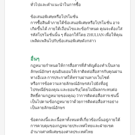
เครื่อง
ทั่วไปและคำแนะนำในการซื้อ
ดื่มรส
กีวี
ข้อเสนอพิเศษหรือโปรโมชั่น
ชนิด
การซื้อสินค้าภายใต้ข้อเสนอพิเศษหรือโปรโมชั่น อาจ
เข้ม
ข้น
เกิดขี้นได้ ภายใต้เงื่อนไขและข้อกำหนด คุณจะต้องใส่
รหัสโปรโมชั่นนั้น ๆ ที่ออกให้โดย ZHULIAN เพื่อให้คุณ
สควีซี่
เครื่อง
เพลิดเพลินไปกับข้อเสนอพิเศษดังกล่าว
ดื่มรส
มะขาม
ชนิด
อื่นๆ
เข้มข้น
กฎหมายกำหนดให้การสื่อสารที่สำคัญต้องทำเป็นลาย
ลักษณ์อักษร คุณยินยอมให้เราติดต่อสื่อสารกับคุณผ่าน
ทางอีเมล การประกาศให้ทราบผ่านทางเว็บไซต์
หรือการข้อความลายลักษณ์อักษรส่งไปยังที่อยู่
ไปรษณีย์ของคุณ และยอมรับ(โดยไม่มีผลกระทบต่อ
สิทธิ์ตามกฎหมายของคุณ) ว่าการติดต่อสื่อสารเช่นนี้
เป็นไปตามข้อกฎหมายว่าด้วยการติดต่อสื่อสารอย่าง
เป็นลายลักษณ์อักษร
ข้อตกลงนี้และเนื้อหาทั้งหมดที่เกี่ยวข้องนั้นอยู่ภายใต้
การควบคุมของกฎหมายประเทศไทยและฝ่ายเขต
อำนาจศาลพิเศษของศาลประเทศไทย