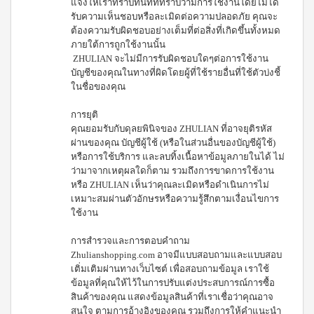
แจ้งให้เราทราบทันทีที่ทราบว่ามีการใช้งานโดยไม่ได้
น้ำ
รับความเห็นชอบหรือละเมิดต่อความปลอดภัย คุณจะ
ผล
ต้องความรับผิดชอบอย่างเต็มที่ต่อสิ่งที่เกิดขึ้นทั้งหมด
ไม้
ภายใต้การถูกใช้งานนั้น
ชนิด
ZHULIAN จะไม่มีการรับผิดชอบใดๆต่อการใช้งาน
เข้ม
บัญชีของคุณในทางที่ผิดโดยผู้ที่ใช้รายอื่นที่ใช้ตัวบ่งชี้
ข้น
ในชื่อของคุณ
สควีซี่
เครื่อง
การยุติ
ดื่มรส
คุณยอมรับกับดุลยพินิจของ ZHULIAN ที่อาจยุติรหัส
แบ
ผ่านของคุณ บัญชีผู้ใช้ (หรือในส่วนอื่นของบัญชีผู้ใช้)
ล็คเค
หรือการใช้บริการ และลบทิ้งเนื้อหาข้อมูลภายในได้ ไม่
อร์แร
ว่ามาจากเหตุผลใดก็ตาม รวมถึงการขาดการใช้งาน
นท์
ชนิด
หรือ ZHULIAN เห็นว่าคุณละเมิดหรือดำเนินการไม่
เข้ม
เหมาะสมผ่านตัวอักษรหรือความรู้สึกตามเงื่อนไขการ
ข้น
ใช้งาน
สควีซี่
เครื่อง
การสำรวจและการตอบคำถาม
ดื่มรส
Zhulianshopping.com อาจมีแบบสอบถามและแบบสอบ
ส้ม
เติ่มเติมผ่านทางเว็บไซต์ เพื่อสอบถามข้อมูล เราใช้
ชนิด
เข้ม
ข้อมูลที่คุณให้ไว้ในการปรับแต่งประสบการณ์การซื้อ
ข้น
สินค้าของคุณ แสดงข้อมูลสินค้าที่เราเชื่อว่าคุณอาจ
สควีซี่
สนใจ ตามการอ้างอิงของคุณ รวมถึงการให้คำแนะนำ