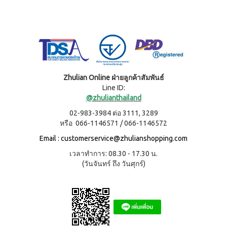
ประโยชน์
องทรู-เฮ
ผสม
ผ้า
ป้า
ผล
โสม
อนามัย
และ
บียอนด์
ประโยชน์
สำหรับ
คอล
ไมโคร
กลาง
&
ลา
พลาสมา
คืน 27
แรง
เจล
แผ่นกรอง
ซม.
จูงใจ
นาโน&แผ่น
คอฟฟี่
ผ้า
กรอง
พลัส
มาตรฐาน
อนามัย
คาร์บอน
Zhulian Online ฝ่ายลูกค้าสัมพันธ์
กาแฟ
สำหรับ
การ
ปรุง
Line ID:
กลาง
เลื่อน
BEYOND
สำเร็จ
@zhulianthailand
คืน 30
ตำแหน่ง
ชนิดผง
FOOD
ซม.
สูตร
02-983-3984 ต่อ 3111, 3289
JUNCTION
ติดต่อ
ผ้า
น้ำตาล
หรือ 066-1146571 / 066-1146572
อนามัย
DETOXIFIYING
เรา
น้อย
สำหรับ
Email :
customerservice@zhulianshopping.com
UNIT
นูทรี
กลาง
พลัส
สินค้า
คืน
เครื่อง
เวลาทำการ: 08.30 - 17.30 น.
ซีเรีย
ยาว
ผ่อน
ล้าง
(วันจันทร์ ถึง วันศุกร์)
ล
พิเศษ
สาร
0%
พร้อม
33 ซม.
พิษ บี
ทาน
ยอนด์
ผลิตภัณฑ์
ผสม
ฟู้ดจัง
เพื่อ
น้ำผึ้ง
ก์ชั่น
สุขภาพ
โกโก้
พลัส
CONTIAGO