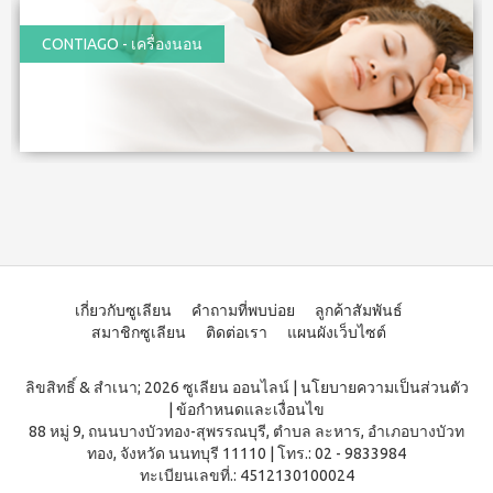
WATER
(15
า
Filter
ซอง)
นโยบาย
CONTIAGO - เครื่องนอน
System
คอฟ
การ
สำหรับ
ฟี่พลัส
เปลี่ยน
ผู้
เครื่องกร
กาแฟ
สินค้า
องน้ำบี
หญิง
ผสม
ยอนด์
โสม
สมาชิก
โดย
วอเตอร์
(40
ซู
เฉพาะ
(เวอร์ชั่น
ซอง)
เลียน
ใหม่)
คอฟ
ASSAHO
ฟี่พลัส
น้ำยา
เงื่อนไข
BEYOND
กาแฟ
ทำความ
การ
MICROPLASMA
ผสม
สะอาด
สมัคร
โสม
Air
จุดซ่อน
สมาชิก
(84
เร้น
Purifier
ซอง)
แผ่น
การ
เกี่ยวกับซูเลียน
คำถามที่พบบ่อย
ลูกค้าสัมพันธ์
เครื่อง
คอฟ
นา
ต่อ
สมาชิกซูเลียน
ติดต่อเรา
แผนผังเว็บไซต์
ฟอกอา
ฟี่
มัย
อายุ
กาศบี
พลัส
(60
ยอนด์
บัตร
กาแฟ
ชิ้น)
ลิขสิทธิ์ & สำเนา; 2026 ซูเลียน ออนไลน์
|
นโยบายความเป็นส่วนตัว
ไมโคร
ดริป
สมาชิก
ผ้า
พลาสมา
|
ข้อกำหนดและเงื่อนไข
ผสม
อนามัย
การ
โสม
บียอนด์
88 หมู่ 9, ถนนบางบัวทอง-สุพรรณบุรี, ตำบล ละหาร, อำเภอบางบัวท
สำหรับ
ไมโคร
รับ
คอฟ
ทอง, จังหวัด นนทบุรี 11110
|
โทร.: 02 - 9833984
กลาง
พลาสมา
ฟี่พลัส
ผล
วัน 23
ทะเบียนเลขที่.: 4512130100024
แผ่นกร
กาแฟ
ซม.