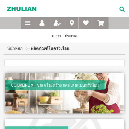
Not
อาหาร
เบบี้
XTRA
M-
เกี่ยว
Available
เสริม
ซิน
WASH
Belt
กับ
แบบ
ตา
เข็มขัด
ซู
เอ็กซ์ต
ชง
(สำหรับ
เพื่อ
ร้า วอช
เลียน
ภาษา
ประเทศ
ผง
ดื่ม
เด็ก)
สุขภาพ
ซักฟอก
ประวัติ
สำหรับ
ไอโซ
แชมพู
หน้าหลัก
ผลิตภัณฑ์ในครัวเรือน
เข้มข้น
บริษัท
สุภาพ
พรอ
สระ
1 กก
ทน์
ผม
จรรยา
บุรุษ
เอ็กซ์ต
มิกซ์
เด็ก
บรรณ
ร้า วอซ
ซอย
M-
สบู่
ผง
ซู
แอนด์
เหลว
Belt
ซักฟอก
เลียน
พี
อาบ
ขนาด
เข็มขัด
โปรตีน
น้ำ
450
สาร
COOKLINE X - ชุดเครื่องครัวแสตนเลสแบบพรีเมี่ยม
เพื่อ
เบเวอร์
เด็ก
กรัม
จาก
เรจ
สุขภาพ
แป้ง
เอ็กซ์ต
ผู้
ไอ
เด็กเนื้อ
สำหรับ
ร้า วอช
บริหาร
โซ
ละเอียด
ผง
สุภาพ
พรอ
ซักฟอก
คำถาม
สตรี
ทน์
ส
เข้มข้น
ที่
ซื้อ
3.3 กก.
ไมล์
M-
4
พบ
เอ็กซ์
ออน
แถม
Belt