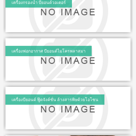
บ่อย
ตร้า
เครื่องกรองน้ำ บียอนด์วอเตอร์
ฟรี
สำหรับ
Promotion
วอช
เสื้อ
ข่าว
ช่อง
น้ำยา
Set
28
ประชาสัมพันธ์
ล้าง
ปาก
สำหรับ
ปี
จาน
สุภาพ
ไอ
ลูกค้า
ยาสี
เอ็กซ์ต
โซ
ฟัน
สตรี
สัมพันธ์
ร้า วอช
พรอ
สูตร
น้ำยา
ทน์
M-
ฟลูออ
เงื่อนไข
ทำความ
ซื้อ
ไรด์
Belt
การ
สะอาด
เครื่องฟอกอากาศ บียอนด์ไมโครพลาสมา
2
และ
กระเบื้อง
ใช้
New
แถม
ว่าน
เอ็กซ์ต
งาน
1
Arrival
หาง
ร้า วอช
จระเข้
Tea
ข้อ
น้ำยา
Plus
น้ำยาบ้วน
ทำความ
กำหนด
Instant
ปากกลิ่น
สะอาด
และ
Premix
มินต์
พื้น
เงื่อนไข
Milk
(แอลกอฮอล์
เอ็กซ์ตร้า
Tea 3
การ
ฟรี)
วอช น้ำยา
in 1
เครื่องบียอนด์ ฟู๊ดจังค์ชั่น ล้างสารพิษด้วยโอโซน
ขาย
ทำความ
ลา
เวกิ-
สะอาด
นโยบาย
เวร่า
วิ
เอนกประสงค์
(15
ความ
ทีน
สูตรเข้มข้น
ซอง)
เป็น
รอยัล
ส่วน
แอล
BEYOND
มิกซ์
ตัว
ทิน่