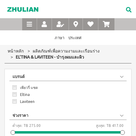
Not
อาหาร
เบบี้
XTRA
M-
เกี่ยว
Available
เสริม
ซิน
WASH
Belt
กับ
แบบ
ตา
เข็มขัด
ซู
เอ็กซ์ต
ชง
(สำหรับ
เพื่อ
ร้า วอช
เลียน
ภาษา
ประเทศ
ผง
ดื่ม
เด็ก)
สุขภาพ
ซักฟอก
ประวัติ
สำหรับ
ไอโซ
แชมพู
หน้าหลัก
ผลิตภัณฑ์เพื่อความงามและเรือนร่าง
เข้มข้น
บริษัท
สุภาพ
พรอ
สระ
1 กก
EL'TINA & LAVITEEN - บำรุงผมและผิว
ทน์
ผม
จรรยา
บุรุษ
เอ็กซ์ต
มิกซ์
เด็ก
บรรณ
ร้า วอซ
ซอย
M-
สบู่
ผง
ซู
แอนด์
แบรนด์
เหลว
Belt
ซักฟอก
เลียน
พี
อาบ
ขนาด
เข็มขัด
โปรตีน
น้ำ
เพียวรี่ แซด
450
สาร
เพื่อ
เบเวอร์
เด็ก
กรัม
จาก
Eltina
เรจ
สุขภาพ
แป้ง
เอ็กซ์ต
ผู้
Laviteen
ไอ
เด็กเนื้อ
สำหรับ
ร้า วอช
บริหาร
โซ
ละเอียด
ผง
สุภาพ
พรอ
ซักฟอก
ช่วงราคา
คำถาม
สตรี
ทน์
ส
เข้มข้น
ที่
ซื้อ
3.3 กก.
ต่ำสุด:
TB 275.00
สูงสุด:
TB 417.00
ไมล์
M-
4
พบ
เอ็กซ์
ออน
แถม
Belt