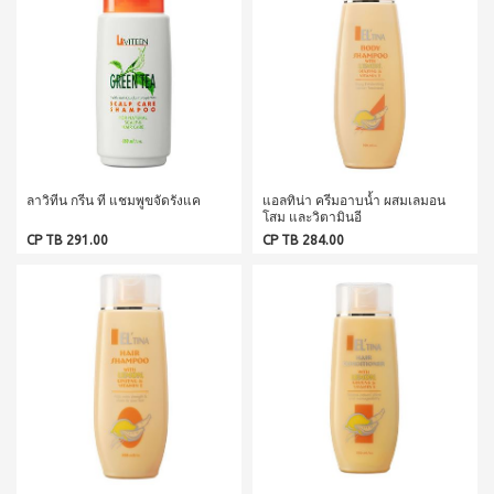
WATER
(15
า
Filter
ซอง)
นโยบาย
System
คอฟ
การ
สำหรับ
ฟี่พลัส
เปลี่ยน
ผู้
เครื่องกร
กาแฟ
สินค้า
องน้ำบี
หญิง
ผสม
ยอนด์
โสม
สมาชิก
โดย
วอเตอร์
(40
ซู
เฉพาะ
(เวอร์ชั่น
ซอง)
เลียน
ใหม่)
คอฟ
ASSAHO
ฟี่พลัส
ลาวิทีน กรีน ที แชมพูขจัดรังแค
แอลทิน่า ครีมอาบน้ำ ผสมเลมอน
น้ำยา
เงื่อนไข
BEYOND
โสม และวิตามินอี
กาแฟ
ทำความ
การ
MICROPLASMA
ผสม
สะอาด
CP TB 291.00
CP TB 284.00
สมัคร
โสม
Air
จุดซ่อน
สมาชิก
(84
เร้น
Purifier
ซอง)
แผ่น
การ
เครื่อง
คอฟ
นา
ต่อ
ฟอกอา
ฟี่
มัย
อายุ
กาศบี
พลัส
(60
ยอนด์
บัตร
กาแฟ
ชิ้น)
ไมโคร
ดริป
สมาชิก
ผ้า
พลาสมา
ผสม
อนามัย
การ
โสม
บียอนด์
สำหรับ
ไมโคร
รับ
คอฟ
กลาง
พลาสมา
ฟี่พลัส
ผล
วัน 23
แผ่นกร
กาแฟ
ซม.