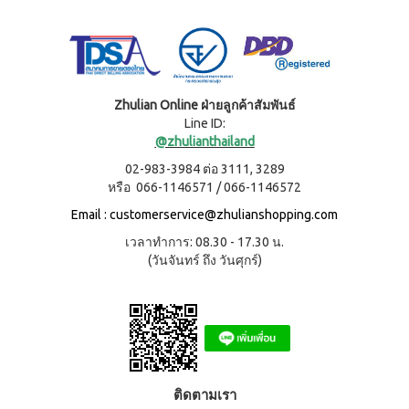
ผลิตภัณฑ์
เครื่อง
คอนเทีย
ดื่มผง
เพื่อ
โก้
รส
ความ
หมอนข้าง
โกโก้
งาม
เพื่อ
ผสม
และ
สุขภาพ
น้ำผึ้ง
ชนิด
คอน
เรือน
Zhulian Online ฝ่ายลูกค้าสัมพันธ์
ชง
เทียโก้
ร่าง
Line ID:
หมอน
บี
@zhulianthailand
เพื่อ
ยาง
ผลิตภัณฑ์
สุขภาพ
ค์
02-983-3984 ต่อ 3111, 3289
ใน
สูตร
หรือ 066-1146571 / 066-1146572
ครัว
COOKLINE
8
กรัม
เรือน
X
Email :
customerservice@zhulianshopping.com
(180
ชุด
เข็มขัด
ซอง)
เวลาทำการ: 08.30 - 17.30 น.
เครื่อง
M-
บี
(วันจันทร์ ถึง วันศุกร์)
ครัว
ยาง
BELT
ค์
ส
สูตร
แตน
16
เลส
กรัม
(90
หม้อ
ซอง)
ท้อง
รอยัล
แบน
ติดตามเรา
มิกซ์
18