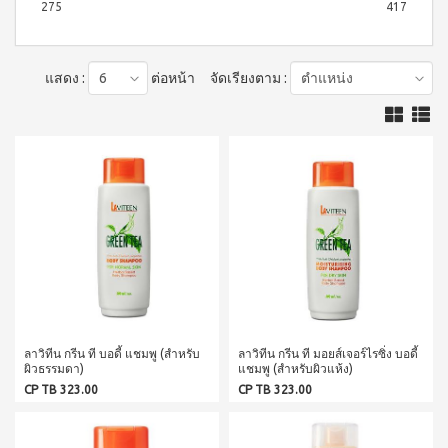
บ่อย
ตร้า
275
417
ฟรี
สำหรับ
Promotion
วอช
เสื้อ
ข่าว
ช่อง
น้ำยา
Set
28
ประชาสัมพันธ์
ล้าง
ปาก
สำหรับ
ปี
จาน
แสดง :
ต่อหน้า
จัดเรียงตาม :
สุภาพ
ไอ
ลูกค้า
ยาสี
เอ็กซ์ต
โซ
ฟัน
สตรี
สัมพันธ์
ร้า วอช
พรอ
สูตร
น้ำยา
ทน์
M-
ฟลูออ
เงื่อนไข
ทำความ
ซื้อ
ไรด์
Belt
การ
สะอาด
2
และ
กระเบื้อง
ใช้
New
แถม
ว่าน
เอ็กซ์ต
งาน
1
Arrival
หาง
ร้า วอช
จระเข้
Tea
ข้อ
น้ำยา
Plus
น้ำยาบ้วน
ทำความ
กำหนด
Instant
ปากกลิ่น
สะอาด
และ
Premix
มินต์
พื้น
เงื่อนไข
Milk
(แอลกอฮอล์
เอ็กซ์ตร้า
Tea 3
การ
ฟรี)
วอช น้ำยา
in 1
ขาย
ทำความ
ลา
เวกิ-
ลาวิทีน กรีน ที บอดี้ แชมพู (สำหรับ
ลาวิทีน กรีน ที มอยส์เจอร์ไรซิ่ง บอดี้
สะอาด
นโยบาย
เวร่า
วิ
ผิวธรรมดา)
แชมพู (สำหรับผิวแห้ง)
เอนกประสงค์
(15
ความ
ทีน
สูตรเข้มข้น
CP TB 323.00
CP TB 323.00
ซอง)
เป็น
รอยัล
ส่วน
แอล
BEYOND
มิกซ์
ตัว
ทิน่