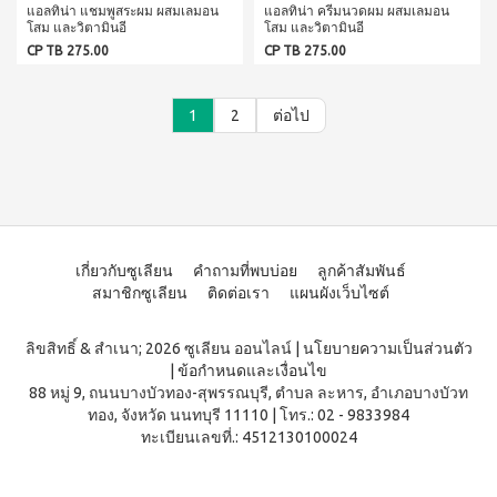
ประโยชน์
แอลทิน่า แชมพูสระผม ผสมเลมอน
แอลทิน่า ครีมนวดผม ผสมเลมอน
องทรู-เฮ
ผสม
ผ้า
โสม และวิตามินอี
โสม และวิตามินอี
ป้า
ผล
โสม
อนามัย
CP TB 275.00
CP TB 275.00
และ
บียอนด์
ประโยชน์
สำหรับ
คอล
ไมโคร
กลาง
&
ลา
พลาสมา
คืน 27
แรง
เจล
แผ่นกรอง
1
2
ต่อไป
ซม.
จูงใจ
นาโน&แผ่น
คอฟฟี่
ผ้า
กรอง
พลัส
มาตรฐาน
อนามัย
คาร์บอน
กาแฟ
สำหรับ
การ
ปรุง
กลาง
เลื่อน
BEYOND
สำเร็จ
คืน 30
ตำแหน่ง
ชนิดผง
FOOD
ซม.
สูตร
JUNCTION
ติดต่อ
ผ้า
น้ำตาล
เกี่ยวกับซูเลียน
คำถามที่พบบ่อย
ลูกค้าสัมพันธ์
อนามัย
DETOXIFIYING
เรา
น้อย
สมาชิกซูเลียน
ติดต่อเรา
แผนผังเว็บไซต์
สำหรับ
UNIT
นูทรี
กลาง
พลัส
สินค้า
คืน
เครื่อง
ซีเรีย
ลิขสิทธิ์ & สำเนา; 2026 ซูเลียน ออนไลน์
|
นโยบายความเป็นส่วนตัว
ยาว
ผ่อน
ล้าง
ล
พิเศษ
|
ข้อกำหนดและเงื่อนไข
สาร
0%
พร้อม
33 ซม.
พิษ บี
88 หมู่ 9, ถนนบางบัวทอง-สุพรรณบุรี, ตำบล ละหาร, อำเภอบางบัวท
ทาน
ยอนด์
ผลิตภัณฑ์
ทอง, จังหวัด นนทบุรี 11110
|
โทร.: 02 - 9833984
ผสม
ฟู้ดจัง
เพื่อ
ทะเบียนเลขที่.: 4512130100024
น้ำผึ้ง
ก์ชั่น
สุขภาพ
โกโก้
พลัส
CONTIAGO