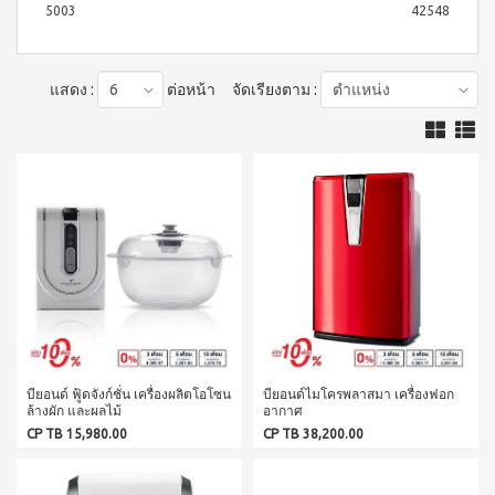
บ่อย
ตร้า
5003
42548
ฟรี
สำหรับ
Promotion
วอช
เสื้อ
ข่าว
ช่อง
น้ำยา
Set
28
ประชาสัมพันธ์
ล้าง
ปาก
สำหรับ
ปี
จาน
แสดง :
ต่อหน้า
จัดเรียงตาม :
สุภาพ
ไอ
ลูกค้า
ยาสี
เอ็กซ์ต
โซ
ฟัน
สตรี
สัมพันธ์
ร้า วอช
พรอ
สูตร
น้ำยา
ทน์
M-
ฟลูออ
เงื่อนไข
ทำความ
ซื้อ
ไรด์
Belt
การ
สะอาด
2
และ
กระเบื้อง
ใช้
New
แถม
ว่าน
เอ็กซ์ต
งาน
1
Arrival
หาง
ร้า วอช
จระเข้
Tea
ข้อ
น้ำยา
Plus
น้ำยาบ้วน
ทำความ
กำหนด
Instant
ปากกลิ่น
สะอาด
และ
Premix
มินต์
พื้น
เงื่อนไข
Milk
(แอลกอฮอล์
เอ็กซ์ตร้า
Tea 3
การ
ฟรี)
วอช น้ำยา
in 1
ขาย
ทำความ
ลา
เวกิ-
สะอาด
บียอนด์ ฟู้ดจังก์ชั่น เครื่องผลิตโอโซน
บียอนด์ไมโครพลาสมา เครื่องฟอก
นโยบาย
เวร่า
วิ
ล้างผัก และผลไม้
อากาศ
เอนกประสงค์
(15
ความ
ทีน
สูตรเข้มข้น
CP TB 15,980.00
CP TB 38,200.00
ซอง)
เป็น
รอยัล
ส่วน
แอล
BEYOND
มิกซ์
ตัว
ทิน่