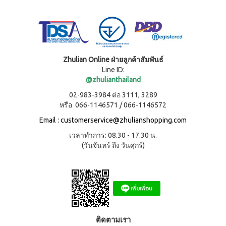
ผลิตภัณฑ์
เครื่อง
คอนเทีย
ดื่มผง
เพื่อ
โก้
รส
ความ
หมอนข้าง
โกโก้
งาม
เพื่อ
ผสม
และ
สุขภาพ
น้ำผึ้ง
ชนิด
คอน
เรือน
Zhulian Online ฝ่ายลูกค้าสัมพันธ์
ชง
เทียโก้
ร่าง
Line ID:
หมอน
บี
@zhulianthailand
เพื่อ
ยาง
ผลิตภัณฑ์
สุขภาพ
ค์
ใน
02-983-3984 ต่อ 3111, 3289
สูตร
ครัว
หรือ 066-1146571 / 066-1146572
COOKLINE
8
กรัม
เรือน
X
Email :
customerservice@zhulianshopping.com
(180
ชุด
เข็มขัด
ซอง)
เวลาทำการ: 08.30 - 17.30 น.
เครื่อง
M-
บี
(วันจันทร์ ถึง วันศุกร์)
ครัว
ยาง
BELT
ค์
ส
สูตร
แตน
16
เลส
กรัม
(90
หม้อ
ซอง)
ท้อง
รอยัล
แบน
ติดตามเรา
มิกซ์
18