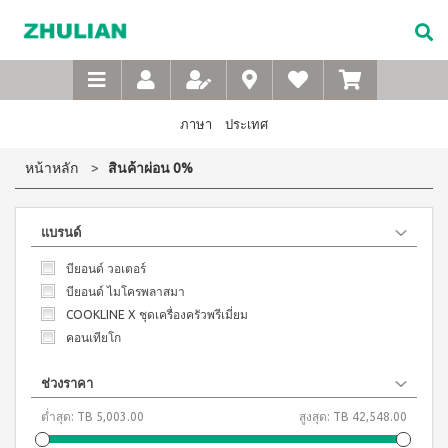
Not
อาหาร
เบบี้
XTRA
M-
เกี่ยว
Available
เสริม
ซิน
WASH
Belt
กับ
แบบ
ตา
เข็มขัด
ซู
เอ็กซ์ต
ชง
(สำหรับ
เพื่อ
ร้า วอช
เลียน
ภาษา
ประเทศ
ผง
ดื่ม
เด็ก)
สุขภาพ
ซักฟอก
ประวัติ
สำหรับ
ไอโซ
แชมพู
หน้าหลัก
สินค้าผ่อน 0%
เข้มข้น
บริษัท
สุภาพ
พรอ
สระ
1 กก
ทน์
ผม
จรรยา
บุรุษ
เอ็กซ์ต
มิกซ์
เด็ก
บรรณ
ร้า วอซ
แบรนด์
ซอย
M-
สบู่
ผง
ซู
แอนด์
เหลว
Belt
ซักฟอก
เลียน
พี
บียอนด์ วอเตอร์
อาบ
ขนาด
เข็มขัด
โปรตีน
น้ำ
450
สาร
บียอนด์ ไมโครพลาสมา
เพื่อ
เบเวอร์
เด็ก
กรัม
จาก
COOKLINE X ชุดเครื่องครัวพรีเมี่ยม
เรจ
สุขภาพ
แป้ง
เอ็กซ์ต
ผู้
คอนเทียโก
ไอ
เด็กเนื้อ
สำหรับ
ร้า วอช
บริหาร
โซ
ละเอียด
ผง
สุภาพ
พรอ
ซักฟอก
คำถาม
ช่วงราคา
สตรี
ทน์
ส
เข้มข้น
ที่
ซื้อ
3.3 กก.
ไมล์
ต่ำสุด:
TB 5,003.00
สูงสุด:
TB 42,548.00
M-
4
พบ
เอ็กซ์
ออน
แถม
Belt