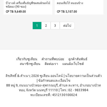
ประโยชน์
องทรู-เฮ
บี'ยางค์ เครื่องดื่มธัญพืชผสมผักผลไม้
คอนเทียโก้ หมอนข้าง
ผสม
ผ้า
ป้า
ชนิดผง (90 ซอง)
ผล
โสม
อนามัย
และ
บียอนด์
CP TB 9,649.00
CP TB 5,107.00
ประโยชน์
สำหรับ
คอล
ไมโคร
กลาง
&
ลา
พลาสมา
คืน 27
แรง
เจล
แผ่นกรอง
ซม.
1
2
3
ต่อไป
จูงใจ
นาโน&แผ่น
คอฟฟี่
ผ้า
กรอง
พลัส
มาตรฐาน
อนามัย
คาร์บอน
กาแฟ
สำหรับ
การ
ปรุง
กลาง
เลื่อน
BEYOND
สำเร็จ
คืน 30
ตำแหน่ง
ชนิดผง
FOOD
ซม.
สูตร
JUNCTION
ติดต่อ
ผ้า
น้ำตาล
เกี่ยวกับซูเลียน
คำถามที่พบบ่อย
ลูกค้าสัมพันธ์
อนามัย
DETOXIFIYING
เรา
น้อย
สำหรับ
สมาชิกซูเลียน
ติดต่อเรา
แผนผังเว็บไซต์
UNIT
นูทรี
กลาง
พลัส
สินค้า
คืน
เครื่อง
ซีเรีย
ยาว
ลิขสิทธิ์ & สำเนา; 2026 ซูเลียน ออนไลน์
|
นโยบายความเป็นส่วนตัว
ผ่อน
ล้าง
ล
พิเศษ
สาร
|
ข้อกำหนดและเงื่อนไข
0%
พร้อม
33 ซม.
พิษ บี
88 หมู่ 9, ถนนบางบัวทอง-สุพรรณบุรี, ตำบล ละหาร, อำเภอบางบัวท
ทาน
ยอนด์
ผลิตภัณฑ์
ทอง, จังหวัด นนทบุรี 11110
|
โทร.: 02 - 9833984
ผสม
ฟู้ดจัง
เพื่อ
น้ำผึ้ง
ทะเบียนเลขที่.: 4512130100024
ก์ชั่น
สุขภาพ
โกโก้
พลัส
CONTIAGO