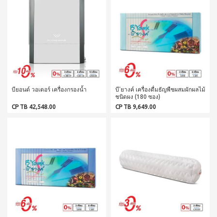
WATER
(15
า
Filter
ซอง)
นโยบาย
System
คอฟ
การ
สำหรับ
ฟี่พลัส
เปลี่ยน
ผู้
เครื่องกร
กาแฟ
สินค้า
องน้ำบี
หญิง
ผสม
ยอนด์
โสม
สมาชิก
โดย
วอเตอร์
(40
ซู
เฉพาะ
(เวอร์ชั่น
ซอง)
เลียน
ใหม่)
คอฟ
ASSAHO
ฟี่พลัส
น้ำยา
บียอนด์ วอเตอร์ เครื่องกรองน้ำ
บี'ยางค์ เครื่องดื่มธัญพืชผสมผักผลไม้
เงื่อนไข
BEYOND
กาแฟ
ทำความ
ชนิดผง (180 ซอง)
การ
MICROPLASMA
ผสม
สะอาด
CP TB 42,548.00
CP TB 9,649.00
สมัคร
โสม
Air
จุดซ่อน
สมาชิก
(84
เร้น
Purifier
ซอง)
แผ่น
การ
เครื่อง
คอฟ
นา
ต่อ
ฟอกอา
ฟี่
มัย
อายุ
กาศบี
พลัส
(60
ยอนด์
บัตร
กาแฟ
ชิ้น)
ไมโคร
ดริป
สมาชิก
ผ้า
พลาสมา
ผสม
อนามัย
การ
โสม
บียอนด์
สำหรับ
ไมโคร
รับ
คอฟ
กลาง
พลาสมา
ฟี่พลัส
ผล
วัน 23
แผ่นกร
กาแฟ
ซม.