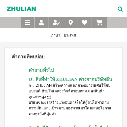
Not
อาหาร
เบบี้
XTRA
M-
เกี่ยว
Available
เสริม
ซิน
WASH
Belt
กับ
แบบ
ตา
เข็มขัด
ซู
เอ็กซ์ต
ชง
(สำหรับ
เพื่อ
ร้า วอช
เลียน
ภาษา
ประเทศ
ผง
ดื่ม
เด็ก)
สุขภาพ
ซักฟอก
ประวัติ
สำหรับ
ไอโซ
แชมพู
เข้มข้น
บริษัท
สุภาพ
พรอ
สระ
1 กก
คำถามที่พบบ่อย
ทน์
ผม
จรรยา
บุรุษ
เอ็กซ์ต
มิกซ์
เด็ก
บรรณ
ร้า วอซ
ซอย
M-
สบู่
ผง
ซู
คำถามทั่วไป
แอนด์
เหลว
Belt
ซักฟอก
เลียน
พี
อาบ
ขนาด
Q : สิ่งที่ทำให้ ZHULIAN ต่างจากบริษัทอื่น
เข็มขัด
โปรตีน
น้ำ
450
สาร
เพื่อ
A :
ZHULIAN สร้างความแตกต่างอย่างพิเศษให้กับ
เบเวอร์
เด็ก
กรัม
จาก
เรจ
แบรนด์ ด้วยโมเดลธุรกิจที่ครอบคลุม และสินค้า
สุขภาพ
แป้ง
เอ็กซ์ต
ผู้
ไอ
คุณภาพสูง 
เด็กเนื้อ
สำหรับ
ร้า วอช
บริหาร
โซ
ละเอียด
บริษัทของเราสร้างแรงบันดาลใจให้ผู้คนได้ทำตาม
ผง
สุภาพ
พรอ
ซักฟอก
ความฝัน และเป้าหมายของพวกเขาโดยเสนอโอกาส
คำถาม
สตรี
ทน์
ส
เข้มข้น
ทางธุรกิจที่คุ้มค่า
ที่
ซื้อ
3.3 กก.
ไมล์
M-
4
พบ
เอ็กซ์
ออน
แถม
Belt