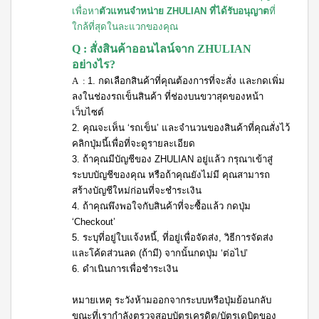
เครื่อง
เพื่อหา
ตัวแทนจำหน่าย ZHULIAN ที่ได้รับอนุญาต
ที่
ดื่มรส
ใกล้ที่สุดในละแวกของคุณ
กีวี
ชนิด
Q : สั่งสินค้าออนไลน์จาก ZHULIAN
เข้ม
อย่างไร?
ข้น
A :
1.
กดเลือกสินค้าที่คุณต้องการที่จะสั่ง และกดเพิ่ม
สควีซี่
เครื่อง
ลงในช่องรถเข็นสินค้า ที่ช่องบนขวาสุดของหน้า
ดื่มรส
เว็บไซต์
มะขาม
2. คุณจะเห็น ‘รถเข็น’ และจำนวนของสินค้าที่คุณสั่งไว้
ชนิด
เข้มข้น
คลิกปุ่มนี้เพื่อที่จะดูรายละเอียด
3. ถ้าคุณมีบัญชีของ ZHULIAN อยู่แล้ว กรุณาเข้าสู่
ระบบบัญชีของคุณ หรือถ้าคุณยังไม่มี คุณสามารถ
สร้างบัญชีใหม่ก่อนที่จะชำระเงิน
4. ถ้าคุณพึงพอใจกับสินค้าที่จะซื้อแล้ว กดปุ่ม
‘Checkout’
5. ระบุที่อยู่ใบแจ้งหนี้, ที่อยู่เพื่อจัดส่ง, วิธีการจัดส่ง
และโค้ดส่วนลด (ถ้ามี) จากนั้นกดปุ่ม ‘ต่อไป’
6. ดำเนินการเพื่อชำระเงิน
หมายเหตุ ระวังห้ามออกจากระบบหรือปุ่มย้อนกลับ
ขณะที่เรากำลังตรวจสอบบัตรเครดิต/บัตรเดบิตของ