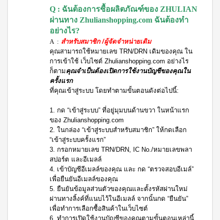
ประโยชน์
องทรู-เฮ
ผสม
Q : ฉันต้องการซื้อผลิตภัณฑ์ของ ZHULIAN
ผ้า
ป้า
ผล
โสม
อนามัย
ผ่านทาง Zhulianshopping.com ฉันต้องทำ
และ
บียอนด์
ประโยชน์
สำหรับ
อย่างไร?
คอล
ไมโคร
กลาง
&
ลา
พลาสมา
A :
สำหรับสมาชิก /ผู้จัดจำหน่ายเดิม
คืน 27
แรง
เจล
แผ่นกรอง
ซม.
คุณสามารถใช้หมายเลข TRN/DRN เดิมของคุณ ใน
จูงใจ
นาโน&แผ่น
คอฟฟี่
การเข้าใช้ เว็บไซต์ Zhulianshopping.com อย่างไร
ผ้า
กรอง
พลัส
มาตรฐาน
อนามัย
ก็ตาม
คุณจำเป็นต้องเปิดการใช้งานบัญชีของคุณใน
คาร์บอน
กาแฟ
สำหรับ
การ
ครั้งแรก
ปรุง
กลาง
เลื่อน
ที่คุณเข้าสู่ระบบ โดยทำตามขั้นตอนดังต่อไปนี้:
BEYOND
สำเร็จ
คืน 30
ตำแหน่ง
ชนิดผง
FOOD
ซม.
สูตร
1. กด “เข้าสู่ระบบ” ที่อยู่มุมบนด้านขวา ในหน้าแรก
JUNCTION
ติดต่อ
ผ้า
น้ำตาล
ของ Zhulianshopping.com
อนามัย
DETOXIFIYING
เรา
น้อย
2. ในกล่อง “เข้าสู่ระบบสำหรับสมาชิก” ให้กดเลือก
สำหรับ
UNIT
นูทรี
กลาง
“เข้าสู่ระบบครั้งแรก”
พลัส
สินค้า
คืน
เครื่อง
3. กรอกหมายเลข TRN/DRN, IC No./หมายเลขพลา
ซีเรีย
ยาว
ผ่อน
ล้าง
สปอร์ต และอีเมลล์
ล
พิเศษ
สาร
0%
4. เข้าบัญชีอีเมลล์ของคุณ และ กด “ตรวจสอบอีเมล์”
พร้อม
33 ซม.
พิษ บี
ทาน
เพื่อยืนยันอีเมลล์ของคุณ
ยอนด์
ผลิตภัณฑ์
ผสม
5. ยืนยันข้อมูลส่วนตัวของคุณและตั้งรหัสผ่านใหม่
ฟู้ดจัง
เพื่อ
น้ำผึ้ง
ก์ชั่น
ผ่านทางลิ้งค์ที่แนบไว้ในอีเมลล์ จากนั้นกด “ยืนยัน”
สุขภาพ
โกโก้
เพื่อทำการเลือกซื้อสินค้าในเว็บไซต์
พลัส
CONTIAGO
6. ทำการเปิดใช้งานบัญชีของคุณตามขั้นตอนเหล่านี้