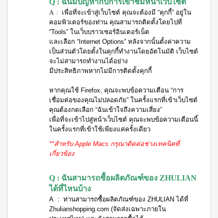
บ่อย
Q : ฉันมีปัญหากับการเข้าชมหน้าเว็บไซต์
ตร้า
ฟรี
สำหรับ
Promotion
วอช
A :
เพื่อที่จะเข้าสู่เว็บไซต์ คุณจะต้องมี “คุกกี้” อยู่ใน
เสื้อ
ข่าว
ช่อง
น้ำยา
Set
28
คอมพิวเตอร์ของท่าน คุณสามารถติดตั้งโดยไปที่
ประชาสัมพันธ์
ล้าง
ปาก
สำหรับ
ปี
“Tools” ในเว็บบราวเซอร์อินเตอร์เน็ต
จาน
สุภาพ
ไอ
และเลือก “Internet Options” หลังจากนั้นตั้งค่าความ
ลูกค้า
ยาสี
เอ็กซ์ต
โซ
ฟัน
สตรี
เป็นส่วนตัวโดยตั้งในคุกกี้ทำงานโดยอัตโนมัติ เว็บไซต์
สัมพันธ์
ร้า วอช
พรอ
สูตร
จะไม่สามารถทำงานได้อย่าง
น้ำยา
ทน์
M-
ฟลูออ
เงื่อนไข
ทำความ
มีประสิทธิภาพหากไม่มีการติดตั้งคุกกี้
ซื้อ
ไรด์
Belt
การ
สะอาด
2
และ
กระเบื้อง
ใช้
New
แถม
หากคุณใช้ Firefox, คุณจะพบข้อความเตือน “การ
ว่าน
เอ็กซ์ต
งาน
1
Arrival
หาง
เชื่อมต่อของคุณไม่ปลอดภัย” ในครั้งแรกที่เข้าเว็บไซต์
ร้า วอช
จระเข้
Tea
คุณต้องกดเลือก “ฉันเข้าใจถึงความเสี่ยง”
ข้อ
น้ำยา
Plus
น้ำยาบ้วน
เพื่อที่จะเข้าไปสู่หน้าเว็บไซต์ คุณจะพบข้อความเตือนนี้
ทำความ
กำหนด
Instant
ปากกลิ่น
ในครั้งแรกที่เข้าใช้เพียงแค่ครั้งเดียว
สะอาด
และ
Premix
มินต์
พื้น
เงื่อนไข
Milk
(แอลกอฮอล์
**สำหรับ Apple Macs กรุณาติดต่อช่างเทคนิคที่
เอ็กซ์ตร้า
Tea 3
การ
ฟรี)
เกี่ยวข้อง
วอช น้ำยา
in 1
ขาย
ทำความ
ลา
เวกิ-
สะอาด
นโยบาย
เวร่า
Q :
ฉันสามารถซื้อผลิตภัณฑ์ของ ZHULIAN
วิ
เอนกประสงค์
(15
ความ
ได้ที่ไหนบ้าง
ทีน
สูตรเข้มข้น
ซอง)
เป็น
A :
ท่านสามารถซื้อผลิตภัณฑ์ของ ZHULIAN ได้ที่
รอยัล
ส่วน
แอล
BEYOND
Zhulianshopping.com (จัดส่งเฉพาะภายใน
มิกซ์
ตัว
ทิน่