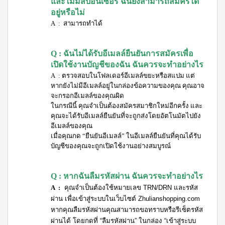
และไม่มีสปอนเซอร์ ฉันยังสามารถสมัครได้
3 (มิ
อยู่หรือไม่
นิ
A :
สามารถทำได้
แพค
10
ซอง)
ไอเอส
Q : ฉันไม่ได้รับอีเมลล์ยืนยันการสมัครเพื่อ
โอ 7
เปิดใช้งานบัญชีของฉัน ฉันควรจะทำอย่างไร
เครื่อง
A :
ตรวจสอบในโฟลเดอร์อีเมลล์ขยะหรือสแปม แต่
ดื่ม
หากยังไม่มีอีเมลล์อยู่ในกล่องข้อความของคุณ คุณอาจ
ผสม
สาร
จะกรอกอีเมลล์ของคุณผิด
สกัด
ในกรณีนี้ คุณจำเป็นต้องสมัครสมาชิกใหม่อีกครั้ง และ
จาก
คุณจะได้รับอีเมลล์ยืนยันที่จะถูกส่งโดยอัตโนมัตไปยัง
ผลไม้
อีเมลล์ของคุณ
และ
เมื่อคุณกด “ยืนยันอีเมลล์” ในอีเมลล์ยืนยันที่คุณได้รับ
ผัก
บัญชีของคุณจะถูกเปิดใช้งานอย่างสมบูรณ์
วิตามิน
และ
Q :
หากฉันลืมรหัสผ่าน ฉันควรจะทำอย่างไร
แคปซูล
A :
คุณจำเป็นต้องใช้หมายเลข TRN/DRN และรหัส
นูทรี
ผ่าน เพื่อเข้าสู่ระบบในเว็บไซต์ Zhulianshopping.com
เลกซ์
วิตามิน
หากคุณลืมรหัสผ่านคุณสามารถขอทราบหรือรีเซ็ตรหัส
ซี
ผ่านได้ โดยกดที่ “ลืมรหัสผ่าน” ในกล่อง “เข้าสู่ระบบ