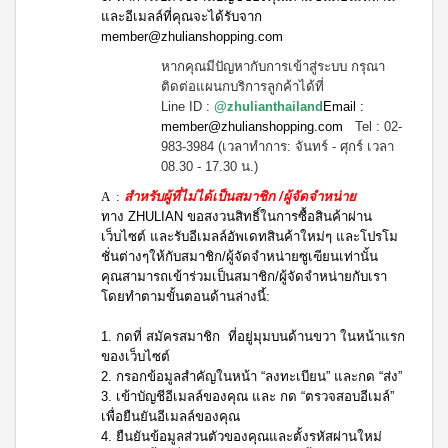
ผลิตภัณฑ์
เครื่อง
และอีเมลล์ที่คุณจะได้รับจาก
คอนเทีย
ดื่มผง
เพื่อ
โก้
member@zhulianshopping.com
รส
ความ
หมอนข้าง
โกโก้
งาม
หากคุณมีปัญหากับการเข้าสู่ระบบ กรุณา
เพื่อ
ผสม
ติดต่อแผนกบริการลูกค้าได้ที่
และ
สุขภาพ
น้ำผึ้ง
ชนิด
Line ID :
@zhulianthailand
Email :
คอน
เรือน
ชง
เทียโก้
member@zhulianshopping.com
Tel : 02-
ร่าง
หมอน
บี
983-3984 (เวลาทำการ: จันทร์ - ศุกร์ เวลา
เพื่อ
ยาง
ผลิตภัณฑ์
08.30 - 17.30 น.)
สุขภาพ
ค์
ใน
สูตร
A :
สำหรับ
ผู้ที่ไม่ได้เป็นสมาชิก /ผู้จัดจำหน่าย
ครัว
COOKLINE
8
ทาง ZHULIAN ขอสงวนสิทธิ์ในการซื้อสินค้าผ่าน
กรัม
เรือน
X
เว็บไซต์ และรับอีเมลล์อัพเดทสินค้าใหม่ๆ และโปรโม
(180
ชุด
ชั่นต่างๆให้กับสมาชิก/ผู้จัดจำหน่ายซูเฃียนเท่านั้น
เข็มขัด
ซอง)
เครื่อง
คุณสามารถเข้าร่วมเป็นสมาชิก/ผู้จัดจำหน่ายกับเรา
M-
บี
โดยทำตามขั้นตอนด้านล่างนี้:
ครัว
ยาง
BELT
ค์
ส
สูตร
1. กดที่ สมัครสมาชิก ที่อยู่มุมบนด้านขวา ในหน้าแรก
แตน
16
ของเว็บไซต์
เลส
กรัม
2. กรอกข้อมูลสำคัญในหน้า “ลงทะเบียน” และกด “ส่ง”
(90
หม้อ
3. เข้าบัญชีอีเมลล์ของคุณ และ กด “ตรวจสอบอีเมล์”
ซอง)
ท้อง
เพื่อยืนยันอีเมลล์ของคุณ
รอยัล
แบน
4. ยืนยันข้อมูลส่วนตัวของคุณและตั้งรหัสผ่านใหม่
มิกซ์
18