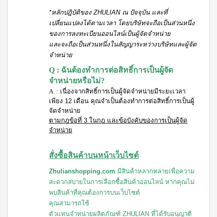
น้ำ
*หลักปฎิบัติของ ZHULIAN ณ ปัจจุบัน และที่
ผล
เปลี่ยนแปลงได้ตามเวลา โดยบริษัทจะถือเป็นส่วนหนึ่ง
ไม้
ของการลงทะเบียนออนไลน์เป็นผู้จัดจำหน่าย
ชนิด
และจะถือเป็นส่วนหนึ่งในสัญญาระหว่างบริษัทและผู้จัด
เข้ม
จำหน่าย
ข้น
Q : ฉันต้องทำการต่อสิทธิ์การเป็นผู้จัด
สควีซี่
เครื่อง
จำหน่ายหรือไม่?
ดื่มรส
A :
เนื่องจากสิทธิ์การเป็นผู้จัดจำหน่ายมีระยะเวลา
แบ
เพียง 12 เดือน คุณจำเป็นต้องทำการต่อสิทธิ์การเป็นผู้
ล็คเค
จัดจำหน่าย
อร์แร
นท์
ตามกฎข้อที่ 3 ในกฎ และข้อบังคับของการเป็นผู้จัด
ชนิด
จำหน่าย
เข้ม
ข้น
สควีซี่
สั่งซื้อสินค้าบนหน้าเว็บไซต์
เครื่อง
ดื่มรส
Zhulianshopping.com
มีสินค้าหลากหลายเพื่อความ
ส้ม
สะดวกสบายในการเลือกซื้อสินค้าออนไลน์ หากคุณไม่
ชนิด
พบสินค้าที่คุณต้องการบนเว็บไซต์
เข้ม
คุณสามารถใช้
ข้น
สควีซี่
ตัวแทนจำหน่ายผลิตภัณฑ์ ZHULIAN ที่ได้รับอนุญาติ