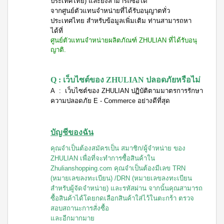
WATER
ประเทศไทย) และยังสามารถซื้อได้
(15
า
Filter
ซอง)
จากศูนย์ตัวแทนจำหน่ายที่ได้รับอนุญาตทั่ว
นโยบาย
ประเทศไทย สำหรับข้อมูลเพิ่มเติม ท่านสามารถหา
System
คอฟ
การ
สำหรับ
ฟี่พลัส
ได้ที่
เปลี่ยน
ผู้
เครื่องกร
กาแฟ
ศูนย์ตัวแทนจำหน่ายผลิตภัณฑ์ ZHULIAN ที่ได้รับอนุ
สินค้า
องน้ำบี
หญิง
ผสม
ญาติ.
ยอนด์
โสม
สมาชิก
โดย
วอเตอร์
(40
ซู
เฉพาะ
(เวอร์ชั่น
ซอง)
เลียน
ใหม่)
Q : เว็บไซต์ของ ZHULIAN ปลอดภัยหรือไม่
คอฟ
ASSAHO
A :
เว็บไซต์ของ ZHULIAN ปฏิบัติตามมาตรการรักษา
ฟี่พลัส
น้ำยา
เงื่อนไข
BEYOND
กาแฟ
ทำความ
ความปลอดภัย E - Commerce อย่างดีที่สุด
การ
MICROPLASMA
ผสม
สะอาด
สมัคร
โสม
Air
จุดซ่อน
สมาชิก
(84
เร้น
Purifier
บัญชีของฉัน
ซอง)
แผ่น
การ
เครื่อง
คอฟ
นา
คุณจำเป็นต้องสมัครเป็น สมาชิก/ผู้จำหน่าย ของ
ต่อ
ฟอกอา
ฟี่
มัย
ZHULIAN เพื่อที่จะทำการซื้อสินค้าใน
อายุ
กาศบี
พลัส
(60
ยอนด์
Zhulianshopping.com คุณจำเป็นต้องมีเลข TRN
บัตร
กาแฟ
ชิ้น)
ไมโคร
ดริป
(หมายเลขลงทะเบียน) /DRN (หมายเลขลงทะเบียน
สมาชิก
ผ้า
พลาสมา
ผสม
สำหรับผู้จัดจำหน่าย) และรหัสผ่าน จากนั้นคุณสามารถ
อนามัย
การ
โสม
บียอนด์
สำหรับ
ซื้อสินค้าได้โดยกดเลือกสินค้าใส่ไว้ในตะกร้า ตรวจ
ไมโคร
รับ
คอฟ
กลาง
สอบสถานะการสั่งซื้อ
พลาสมา
ฟี่พลัส
ผล
วัน 23
และอีกมากมาย
แผ่นกร
กาแฟ
ซม.