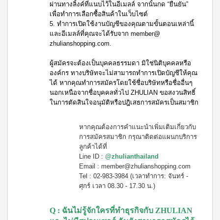
ผ่านทางลิ้งค์ที่แนบไว้ในอีเมลล์ จากนั้นกด “ยืนยัน”
เครื่อง
ซม.
ดื่มนม
เพื่อทำการเลือกซื้อสินค้าในเว็บไซต์
หม้อ
ถั่ว
5. ทำการเปิดใช้งานบัญชีของคุณตามขั้นตอนเหล่านี้
ตุ๋น
เหลือง
22ซม.
และอีเมลล์ที่คุณจะได้รับจาก member@
เวกิ
zhulianshopping.com.
กระทะ
เวร่า
ท้อง
เครื่อง
แบน
ผู้สมัครจะต้องเป็นบุคคลธรรมดา มิใช่นิติบุคคลหรือ
ดื่ม
24
องค์กร ทางบริษัทจะไม่สามารถทำการเปิดบัญชีให้คุณ
ต้น
ซม.
อ่อน
ได้ หากคุณทำการสมัครโดยใช้ชื่อบริษัทหรือชื่ออื่นๆ
หม้อ
ข้าว
นอกเหนือจากชื่อบุคคลทั่วไป ZHULIAN ขอสงวนสิทธิ์
น้ำ
สาลี
ในการตัดสินใจอนุมัติหรือปฎิเสธการสมัครเป็นสมาชิก
ซุป
ชนิด
26
ชง
ซม.
ไอเอส
หากคุณ
ต้องการคำแนะนำเพิ่มเติมเกี่ยวกับ
กระทะ
โอ 3
การสมัครสมาชิก
กรุณาติดต่อแผนกบริการ
38ซม.
เครื่อง
ลูกค้าได้ที่
หม้ออัด
ดื่มคอ
Line ID :
@zhulianthailand
ความดัน
ลลา
Email :
member@zhulianshopping.com
อเนกประสงค์
เจน
(8 ลิตร)
และ
Tel : 02-983-3984 (เวลาทำการ: จันทร์ -
ผลไม้
ศุกร์ เวลา 08.30 - 17.30 น.)
ชนิด
ชง
Q : ฉันไม่รู้จักใครที่ทำธุรกิจกับ ZHULIAN
ไอเอ
สโอ