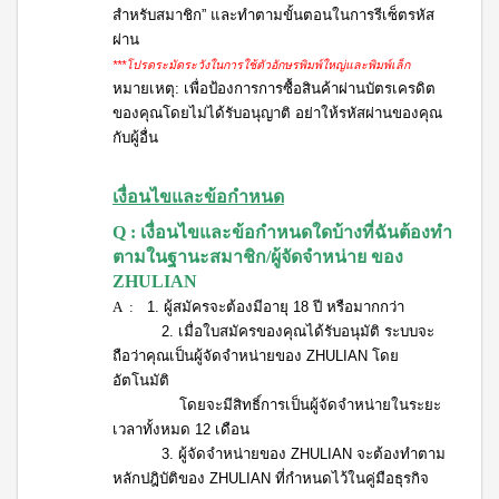
(ใหม่)
สำหรับสมาชิก” และทำตามขั้นตอนในการรีเซ็ตรหัส
กรีน
ผ่าน
เล็ก
ซ์
***โปรดระมัดระวังในการใช้ตัวอักษรพิมพ์ใหญ่และพิมพ์เล็ก
ไอ
หมายเหตุ: เพื่อป้องการการซื้อสินค้าผ่านบัตรเครดิต
คอม
ของคุณโดยไม่ได้รับอนุญาติ อย่าให้รหัสผ่านของคุณ
เพล็
กับผู้อื่น
ค
กรีน
เล็ก
เงื่อนไขและข้อกำหนด
ซ์
คอม
Q : เงื่อนไขและข้อกำหนดใดบ้างที่ฉันต้องทำ
เพล็
ตามในฐานะสมาชิก/ผู้จัดจำหน่าย ของ
ค
กรี
ZHULIAN
น
A :
1. ผู้สมัครจะต้องมีอายุ 18 ปี หรือมากกว่า
เล็ก
2. เมื่อใบสมัครของคุณได้รับอนุมัติ ระบบจะ
ซ์ ส
ไป
ถือว่าคุณเป็นผู้จัดจำหน่ายของ ZHULIAN โดย
รูลิ
อัตโนมัติ
น่า
โดยจะมีสิทธิ์การเป็นผู้จัดจำหน่ายในระยะ
เวลาทั้งหมด 12 เดือน
สค
3. ผู้จัดจำหน่ายของ ZHULIAN จะต้องทำตาม
วี
หลักปฎิบัติของ ZHULIAN ที่กำหนดไว้ในคู่มือธุรกิจ
ซี่