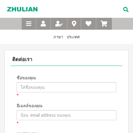
Not
อาหาร
เบบี้
XTRA
M-
เกี่ยว
Available
เสริม
ซิน
WASH
Belt
กับ
แบบ
ตา
เข็มขัด
ซู
เอ็กซ์ต
ชง
(สำหรับ
เพื่อ
ร้า วอช
เลียน
ภาษา
ประเทศ
ผง
ดื่ม
เด็ก)
สุขภาพ
ซักฟอก
ประวัติ
สำหรับ
ไอโซ
แชมพู
เข้มข้น
บริษัท
สุภาพ
พรอ
สระ
1 กก
ติดต่อเรา
ทน์
ผม
จรรยา
บุรุษ
เอ็กซ์ต
มิกซ์
เด็ก
บรรณ
ร้า วอซ
ซอย
M-
สบู่
ผง
ซู
แอนด์
เหลว
Belt
ซักฟอก
ชื่อของคุณ
เลียน
พี
อาบ
ขนาด
เข็มขัด
โปรตีน
น้ำ
450
สาร
เพื่อ
เบเวอร์
เด็ก
กรัม
จาก
เรจ
*
สุขภาพ
แป้ง
เอ็กซ์ต
ผู้
ไอ
เด็กเนื้อ
สำหรับ
ร้า วอช
บริหาร
อีเมลล์ของคุณ
โซ
ละเอียด
ผง
สุภาพ
พรอ
ซักฟอก
คำถาม
สตรี
ทน์
ส
เข้มข้น
ที่
ซื้อ
3.3 กก.
*
ไมล์
M-
4
พบ
เอ็กซ์
ออน
แถม
Belt