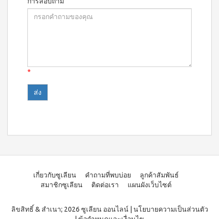
บ่อย
การสอบถาม
ตร้า
ฟรี
สำหรับ
Promotion
วอช
เสื้อ
ข่าว
ช่อง
น้ำยา
Set
28
ประชาสัมพันธ์
ล้าง
ปาก
สำหรับ
ปี
จาน
สุภาพ
ไอ
ลูกค้า
ยาสี
เอ็กซ์ต
โซ
ฟัน
สตรี
สัมพันธ์
ร้า วอช
พรอ
สูตร
น้ำยา
ทน์
M-
ฟลูออ
เงื่อนไข
ทำความ
*
ซื้อ
ไรด์
Belt
การ
สะอาด
2
และ
กระเบื้อง
ใช้
New
แถม
ว่าน
เอ็กซ์ต
งาน
1
Arrival
หาง
ร้า วอช
จระเข้
Tea
ข้อ
น้ำยา
Plus
น้ำยาบ้วน
ทำความ
กำหนด
Instant
ปากกลิ่น
สะอาด
และ
Premix
มินต์
พื้น
เงื่อนไข
Milk
(แอลกอฮอล์
เอ็กซ์ตร้า
Tea 3
การ
ฟรี)
วอช น้ำยา
in 1
ขาย
ทำความ
ลา
เวกิ-
สะอาด
เกี่ยวกับซูเลียน
คำถามที่พบบ่อย
ลูกค้าสัมพันธ์
นโยบาย
เวร่า
วิ
เอนกประสงค์
สมาชิกซูเลียน
ติดต่อเรา
แผนผังเว็บไซต์
(15
ความ
ทีน
สูตรเข้มข้น
ซอง)
เป็น
รอยัล
ส่วน
แอล
BEYOND
ลิขสิทธิ์ & สำเนา; 2026 ซูเลียน ออนไลน์
|
นโยบายความเป็นส่วนตัว
มิกซ์
ตัว
ทิน่