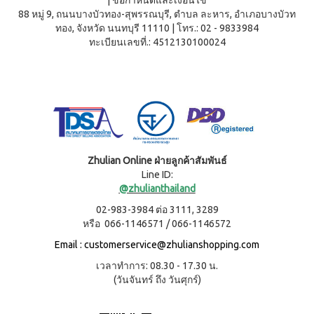
WATER
|
ข้อกำหนดและเงื่อนไข
(15
า
88 หมู่ 9, ถนนบางบัวทอง-สุพรรณบุรี, ตำบล ละหาร, อำเภอบางบัวท
Filter
ซอง)
นโยบาย
ทอง, จังหวัด นนทบุรี 11110
|
โทร.: 02 - 9833984
System
คอฟ
การ
สำหรับ
ฟี่พลัส
ทะเบียนเลขที่.: 4512130100024
เปลี่ยน
ผู้
เครื่องกร
กาแฟ
สินค้า
องน้ำบี
หญิง
ผสม
ยอนด์
โสม
สมาชิก
โดย
วอเตอร์
(40
ซู
เฉพาะ
(เวอร์ชั่น
ซอง)
เลียน
ใหม่)
คอฟ
ASSAHO
ฟี่พลัส
น้ำยา
เงื่อนไข
BEYOND
กาแฟ
ทำความ
การ
MICROPLASMA
ผสม
สะอาด
สมัคร
Zhulian Online ฝ่ายลูกค้าสัมพันธ์
โสม
Air
จุดซ่อน
สมาชิก
Line ID:
(84
เร้น
Purifier
ซอง)
@zhulianthailand
แผ่น
การ
เครื่อง
คอฟ
นา
ต่อ
02-983-3984 ต่อ 3111, 3289
ฟอกอา
ฟี่
มัย
อายุ
หรือ 066-1146571 / 066-1146572
กาศบี
พลัส
(60
ยอนด์
บัตร
กาแฟ
ชิ้น)
Email :
customerservice@zhulianshopping.com
ไมโคร
ดริป
สมาชิก
ผ้า
พลาสมา
ผสม
อนามัย
เวลาทำการ: 08.30 - 17.30 น.
การ
โสม
บียอนด์
สำหรับ
(วันจันทร์ ถึง วันศุกร์)
ไมโคร
รับ
คอฟ
กลาง
พลาสมา
ฟี่พลัส
ผล
วัน 23
แผ่นกร
กาแฟ
ซม.