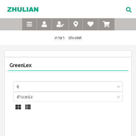
Not
อาหาร
เบบี้
XTRA
M-
เกี่ยว
Available
เสริม
ซิน
WASH
Belt
กับ
แบบ
ตา
เข็มขัด
ซู
เอ็กซ์ต
ชง
(สำหรับ
เพื่อ
ร้า วอช
เลียน
ภาษา
ประเทศ
ผง
ดื่ม
เด็ก)
สุขภาพ
ซักฟอก
ประวัติ
สำหรับ
ไอโซ
แชมพู
เข้มข้น
บริษัท
สุภาพ
พรอ
สระ
1 กก
ทน์
ผม
จรรยา
บุรุษ
เอ็กซ์ต
GreenLex
มิกซ์
เด็ก
บรรณ
ร้า วอซ
ซอย
M-
สบู่
ผง
ซู
แอนด์
เหลว
Belt
ซักฟอก
เลียน
พี
อาบ
ขนาด
เข็มขัด
โปรตีน
น้ำ
450
สาร
เพื่อ
เบเวอร์
เด็ก
กรัม
จาก
เรจ
สุขภาพ
แป้ง
เอ็กซ์ต
ผู้
ไอ
เด็กเนื้อ
สำหรับ
ร้า วอช
บริหาร
โซ
ละเอียด
ผง
สุภาพ
พรอ
ซักฟอก
คำถาม
สตรี
ทน์
ส
เข้มข้น
ที่
ซื้อ
3.3 กก.
ไมล์
M-
4
พบ
เอ็กซ์
ออน
แถม
Belt