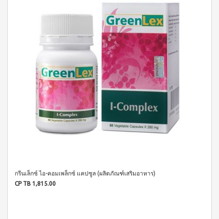
บ่อย
ตร้า
ฟรี
สำหรับ
Promotion
วอช
เสื้อ
ข่าว
ช่อง
น้ำยา
Set
28
ประชาสัมพันธ์
ล้าง
ปาก
สำหรับ
ปี
จาน
สุภาพ
ไอ
ลูกค้า
ยาสี
เอ็กซ์ต
โซ
ฟัน
สตรี
สัมพันธ์
ร้า วอช
พรอ
สูตร
น้ำยา
ทน์
M-
ฟลูออ
เงื่อนไข
ทำความ
ซื้อ
ไรด์
Belt
การ
สะอาด
2
และ
กระเบื้อง
ใช้
New
แถม
ว่าน
เอ็กซ์ต
งาน
1
Arrival
หาง
ร้า วอช
จระเข้
Tea
ข้อ
น้ำยา
Plus
น้ำยาบ้วน
ทำความ
กำหนด
Instant
ปากกลิ่น
สะอาด
และ
Premix
มินต์
พื้น
เงื่อนไข
Milk
(แอลกอฮอล์
เอ็กซ์ตร้า
Tea 3
การ
ฟรี)
วอช น้ำยา
in 1
ขาย
ทำความ
ลา
เวกิ-
กรีนเล็กซ์ ไอ-คอมเพล็กซ์ แคปซูล (ผลิตภัณฑ์เสริมอาหาร)
สะอาด
นโยบาย
เวร่า
วิ
เอนกประสงค์
CP TB 1,815.00
(15
ความ
ทีน
สูตรเข้มข้น
ซอง)
เป็น
รอยัล
ส่วน
แอล
BEYOND
มิกซ์
ตัว
ทิน่