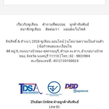
WATER
(15
า
Filter
ซอง)
นโยบาย
System
คอฟ
การ
สำหรับ
ฟี่พลัส
เปลี่ยน
ผู้
เครื่องกร
กาแฟ
สินค้า
องน้ำบี
หญิง
ผสม
เกี่ยวกับซูเลียน
คำถามที่พบบ่อย
ลูกค้าสัมพันธ์
ยอนด์
โสม
สมาชิก
โดย
สมาชิกซูเลียน
ติดต่อเรา
แผนผังเว็บไซต์
วอเตอร์
(40
ซู
เฉพาะ
(เวอร์ชั่น
ซอง)
เลียน
ใหม่)
คอฟ
ASSAHO
ลิขสิทธิ์ & สำเนา; 2026 ซูเลียน ออนไลน์
|
นโยบายความเป็นส่วนตัว
ฟี่พลัส
น้ำยา
เงื่อนไข
|
ข้อกำหนดและเงื่อนไข
BEYOND
กาแฟ
ทำความ
การ
88 หมู่ 9, ถนนบางบัวทอง-สุพรรณบุรี, ตำบล ละหาร, อำเภอบางบัวท
MICROPLASMA
ผสม
สะอาด
สมัคร
ทอง, จังหวัด นนทบุรี 11110
|
โทร.: 02 - 9833984
โสม
Air
จุดซ่อน
สมาชิก
ทะเบียนเลขที่.: 4512130100024
(84
เร้น
Purifier
ซอง)
แผ่น
การ
เครื่อง
คอฟ
นา
ต่อ
ฟอกอา
ฟี่
มัย
อายุ
กาศบี
พลัส
(60
ยอนด์
บัตร
กาแฟ
ชิ้น)
ไมโคร
ดริป
สมาชิก
ผ้า
พลาสมา
ผสม
อนามัย
การ
โสม
บียอนด์
สำหรับ
ไมโคร
รับ
คอฟ
กลาง
Zhulian Online ฝ่ายลูกค้าสัมพันธ์
พลาสมา
ฟี่พลัส
ผล
วัน 23
Line ID:
แผ่นกร
กาแฟ
ซม.