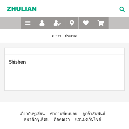
Not
อาหาร
เบบี้
XTRA
M-
เกี่ยว
Available
เสริม
ซิน
WASH
Belt
กับ
แบบ
ตา
เข็มขัด
ซู
เอ็กซ์ต
ชง
(สำหรับ
เพื่อ
ร้า วอช
เลียน
ภาษา
ประเทศ
ผง
ดื่ม
เด็ก)
สุขภาพ
ซักฟอก
ประวัติ
สำหรับ
ไอโซ
แชมพู
เข้มข้น
บริษัท
สุภาพ
พรอ
สระ
1 กก
ทน์
ผม
จรรยา
บุรุษ
เอ็กซ์ต
Shishen
มิกซ์
เด็ก
บรรณ
ร้า วอซ
ซอย
M-
สบู่
ผง
ซู
แอนด์
เหลว
Belt
ซักฟอก
เลียน
พี
อาบ
ขนาด
เข็มขัด
โปรตีน
น้ำ
450
สาร
เพื่อ
เบเวอร์
เด็ก
กรัม
จาก
เรจ
สุขภาพ
แป้ง
เอ็กซ์ต
ผู้
ไอ
เด็กเนื้อ
สำหรับ
ร้า วอช
บริหาร
โซ
ละเอียด
ผง
สุภาพ
พรอ
ซักฟอก
คำถาม
สตรี
ทน์
เกี่ยวกับซูเลียน
คำถามที่พบบ่อย
ลูกค้าสัมพันธ์
ส
เข้มข้น
ที่
ซื้อ
สมาชิกซูเลียน
ติดต่อเรา
แผนผังเว็บไซต์
3.3 กก.
ไมล์
M-
4
พบ
เอ็กซ์
ออน
แถม
Belt