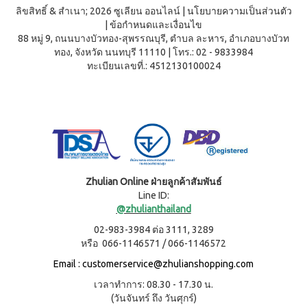
บ่อย
ตร้า
ฟรี
สำหรับ
ลิขสิทธิ์ & สำเนา; 2026 ซูเลียน ออนไลน์
|
นโยบายความเป็นส่วนตัว
Promotion
วอช
เสื้อ
ข่าว
ช่อง
|
ข้อกำหนดและเงื่อนไข
น้ำยา
Set
28
ประชาสัมพันธ์
ล้าง
88 หมู่ 9, ถนนบางบัวทอง-สุพรรณบุรี, ตำบล ละหาร, อำเภอบางบัวท
ปาก
สำหรับ
ปี
จาน
ทอง, จังหวัด นนทบุรี 11110
|
โทร.: 02 - 9833984
สุภาพ
ไอ
ลูกค้า
ยาสี
เอ็กซ์ต
ทะเบียนเลขที่.: 4512130100024
โซ
ฟัน
สตรี
สัมพันธ์
ร้า วอช
พรอ
สูตร
น้ำยา
ทน์
M-
ฟลูออ
เงื่อนไข
ทำความ
ซื้อ
ไรด์
Belt
การ
สะอาด
2
และ
กระเบื้อง
ใช้
New
แถม
ว่าน
เอ็กซ์ต
งาน
1
Arrival
หาง
ร้า วอช
จระเข้
Tea
ข้อ
น้ำยา
Plus
น้ำยาบ้วน
ทำความ
กำหนด
Instant
ปากกลิ่น
Zhulian Online ฝ่ายลูกค้าสัมพันธ์
สะอาด
และ
Premix
มินต์
พื้น
Line ID:
เงื่อนไข
Milk
(แอลกอฮอล์
@zhulianthailand
เอ็กซ์ตร้า
Tea 3
การ
ฟรี)
วอช น้ำยา
in 1
ขาย
02-983-3984 ต่อ 3111, 3289
ทำความ
ลา
เวกิ-
หรือ 066-1146571 / 066-1146572
สะอาด
นโยบาย
เวร่า
วิ
เอนกประสงค์
(15
ความ
Email :
customerservice@zhulianshopping.com
ทีน
สูตรเข้มข้น
ซอง)
เป็น
เวลาทำการ: 08.30 - 17.30 น.
รอยัล
ส่วน
แอล
BEYOND
(วันจันทร์ ถึง วันศุกร์)
มิกซ์
ตัว
ทิน่