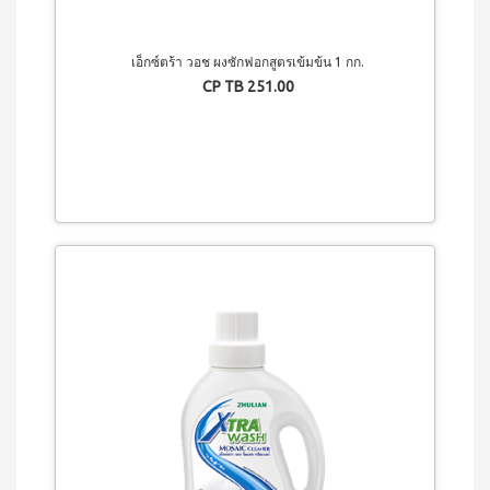
3 (มิ
นิ
แพค
เอ็กซ์ตร้า วอช ผงซักฟอกสูตรเข้มข้น 1 กก.
10
CP TB 251.00
ซอง)
ไอเอส
โอ 7
เครื่อง
ดื่ม
ผสม
สาร
สกัด
จาก
ผลไม้
และ
ผัก
วิตามิน
และ
แคปซูล
นูทรี
เลกซ์
วิตามิน
ซี