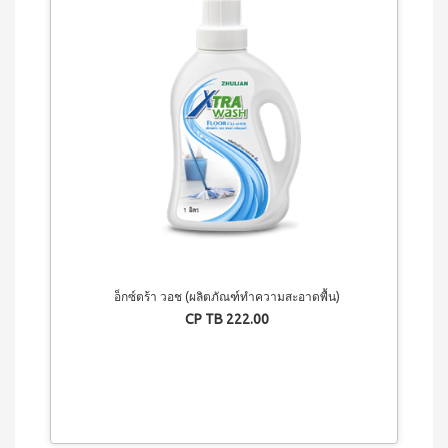
เครื่อง
ดื่มรส
กีวี
ชนิด
เข้ม
ข้น
สควีซี่
เครื่อง
ดื่มรส
มะขาม
ชนิด
เข้มข้น
อ็กซ์ตร้า วอช (ผลิตภัณฑ์ทำความสะอาดพื้น)
CP TB 222.00