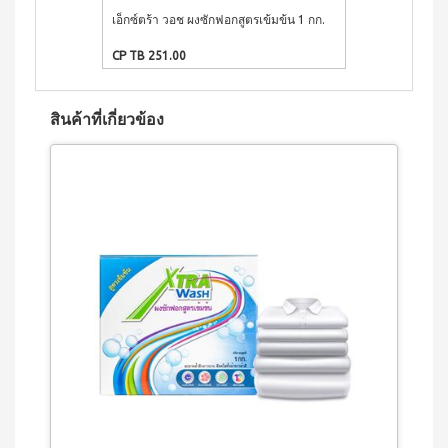
เครื่อง
ซม.
เอ็กซ์ตร้า วอช ผงซักฟอกสูตรเข้มข้น 1 กก.
เอ็กซ์ตร้า วอ
ดื่มนม
หม้อ
ห้องน้ำและสุขภ
ถั่ว
ตุ๋น
CP TB 251.00
CP TB 206.00
เหลือง
22ซม.
เวกิ
กระทะ
เวร่า
ท้อง
เครื่อง
สินค้าที่เกี่ยวข้อง
แบน
ดื่ม
24
ต้น
ซม.
อ่อน
หม้อ
ข้าว
น้ำ
สาลี
ซุป
ชนิด
26
ชง
ซม.
ไอเอส
กระทะ
โอ 3
38ซม.
เครื่อง
หม้ออัด
ดื่มคอ
ความดัน
ลลา
อเนกประสงค์
เจน
(8 ลิตร)
และ
ผลไม้
ชนิด
ชง
ไอเอ
สโอ