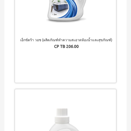
(ใหม่)
กรีน
เล็ก
ซ์
ไอ
คอม
เพล็
ค
เอ็กซ์ตร้า วอช (ผลิตภัณฑ์ทำความสะอาดห้องน้ำและสุขภัณฑ์)
กรีน
CP TB 206.00
เล็ก
ซ์
คอม
เพล็
ค
กรี
น
เล็ก
ซ์ ส
ไป
รูลิ
น่า
สค
วี
ซี่