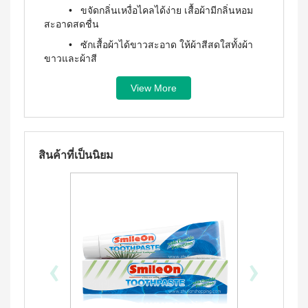
ประโยชน์
องทรู-เฮ
ผสม
• ขจัดกลิ่นเหงื่อไคลได้ง่าย เสื้อผ้ามีกลิ่นหอม
ผ้า
ป้า
ผล
โสม
สะอาดสดชื่น
อนามัย
และ
บียอนด์
ประโยชน์
สำหรับ
• ซักเสื้อผ้าได้ขาวสะอาด ให้ผ้าสีสดใสทั้งผ้า
คอล
ไมโคร
กลาง
&
ลา
พลาสมา
ขาวและผ้าสี
คืน 27
แรง
เจล
แผ่นกรอง
ซม.
จูงใจ
นาโน&แผ่น
คอฟฟี่
ผ้า
View More
กรอง
พลัส
มาตรฐาน
อนามัย
คาร์บอน
กาแฟ
สำหรับ
การ
ปรุง
วิธีใช้ :
ใช้สำหรับซักผ้า (วิธีใช้โปรดอ่านข้างฉลาก)
กลาง
เลื่อน
BEYOND
สำเร็จ
คืน 30
ตำแหน่ง
ชนิดผง
FOOD
ซม.
สูตร
สินค้าที่เป็นนิยม
วิธีเก็บรักษา :
เก็บในที่มิดชิดห่างจากเด็ก สัตว์เลี้ยง
JUNCTION
ติดต่อ
ผ้า
น้ำตาล
และอาหาร
อนามัย
DETOXIFIYING
เรา
น้อย
สำหรับ
UNIT
นูทรี
กลาง
พลัส
ข้อควรระวัง :
สินค้า
คืน
เครื่อง
ซีเรีย
ยาว
ผ่อน
ล้าง
• ภายหลังการใช้ ควรล้างมือให้สะอาด
ล
พิเศษ
สาร
0%
แล้วเช็ดให้แห้ง
พร้อม
33 ซม.
พิษ บี
ทาน
‹
›
ยอนด์
ผลิตภัณฑ์
• ผู้ที่มีอาการแพ้ผงซักฟอกหรือมือมี
ผสม
ฟู้ดจัง
เพื่อ
บาดแผลที่ผิวหนังไม่ควรสัมผัสน้ำที่ผสมผงซักฟอก
น้ำผึ้ง
ก์ชั่น
สุขภาพ
โกโก้
หากไม่แน่ใจควรสวมถุงมือป้องกันไว้
พลัส
CONTIAGO
ก่อน