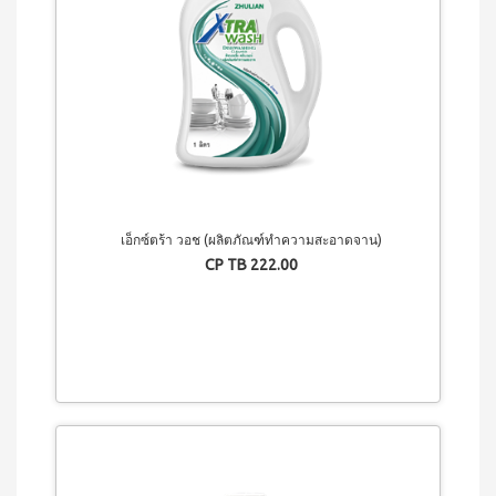
น้ำ
ผล
ไม้
ชนิด
เข้ม
ข้น
สควีซี่
เครื่อง
ดื่มรส
แบ
ล็คเค
เอ็กซ์ตร้า วอช (ผลิตภัณฑ์ทำความสะอาดจาน)
อร์แร
CP TB 222.00
นท์
ชนิด
เข้ม
ข้น
สควีซี่
เครื่อง
ดื่มรส
ส้ม
ชนิด
เข้ม
ข้น
สควีซี่