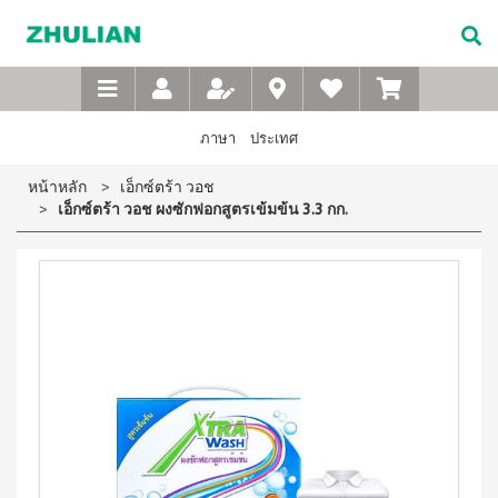
Not
อาหาร
เบบี้
XTRA
M-
เกี่ยว
Available
เสริม
ซิน
WASH
Belt
กับ
แบบ
ตา
เข็มขัด
ซู
เอ็กซ์ต
ชง
(สำหรับ
เพื่อ
ร้า วอช
เลียน
ภาษา
ประเทศ
ผง
ดื่ม
เด็ก)
สุขภาพ
ซักฟอก
ประวัติ
สำหรับ
ไอโซ
แชมพู
หน้าหลัก
เอ็กซ์ตร้า วอช
เข้มข้น
บริษัท
สุภาพ
พรอ
สระ
1 กก
เอ็กซ์ตร้า วอช ผงซักฟอกสูตรเข้มข้น 3.3 กก.
ทน์
ผม
จรรยา
บุรุษ
เอ็กซ์ต
มิกซ์
เด็ก
บรรณ
ร้า วอซ
ซอย
M-
สบู่
ผง
ซู
แอนด์
เหลว
Belt
ซักฟอก
เลียน
พี
อาบ
ขนาด
เข็มขัด
โปรตีน
น้ำ
450
สาร
เพื่อ
เบเวอร์
เด็ก
กรัม
จาก
เรจ
สุขภาพ
แป้ง
เอ็กซ์ต
ผู้
ไอ
เด็กเนื้อ
สำหรับ
ร้า วอช
บริหาร
โซ
ละเอียด
ผง
สุภาพ
พรอ
ซักฟอก
คำถาม
สตรี
ทน์
ส
เข้มข้น
ที่
ซื้อ
3.3 กก.
ไมล์
M-
4
พบ
เอ็กซ์
ออน
แถม
Belt