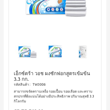
บ่อย
ตร้า
ฟรี
สำหรับ
Promotion
วอช
เสื้อ
ข่าว
ช่อง
น้ำยา
Set
28
ประชาสัมพันธ์
ล้าง
ปาก
สำหรับ
ปี
จาน
สุภาพ
ไอ
ลูกค้า
ยาสี
เอ็กซ์ต
โซ
ฟัน
สตรี
สัมพันธ์
ร้า วอช
พรอ
สูตร
น้ำยา
ทน์
M-
ฟลูออ
เงื่อนไข
ทำความ
ซื้อ
ไรด์
Belt
การ
สะอาด
2
และ
กระเบื้อง
ใช้
New
แถม
ว่าน
เอ็กซ์ต
งาน
1
Arrival
หาง
ร้า วอช
จระเข้
Tea
ข้อ
น้ำยา
Plus
น้ำยาบ้วน
ทำความ
กำหนด
Instant
ปากกลิ่น
สะอาด
และ
Premix
มินต์
พื้น
เงื่อนไข
Milk
(แอลกอฮอล์
เอ็กซ์ตร้า วอช ผงซักฟอกสูตรเข้มข้น
เอ็กซ์ตร้า
Tea 3
การ
ฟรี)
3.3 กก.
วอช น้ำยา
in 1
ขาย
ทำความ
รหัสสินค้า :
TW3006
ลา
เวกิ-
สะอาด
นโยบาย
เวร่า
วิ
สามารถขจัดคราบเหงื่อ รอยเปื้อน รอยเลือด และคราบ
เอนกประสงค์
(15
ความ
ทีน
สูตรเข้มข้น
สกปรกที่ฝั่งแน่นได้อย่างมีประสิทธิภาพ ปริมาณสุทธิ 3.3
ซอง)
เป็น
กิโลกรัม
รอยัล
ส่วน
แอล
BEYOND
มิกซ์
ตัว
ทิน่