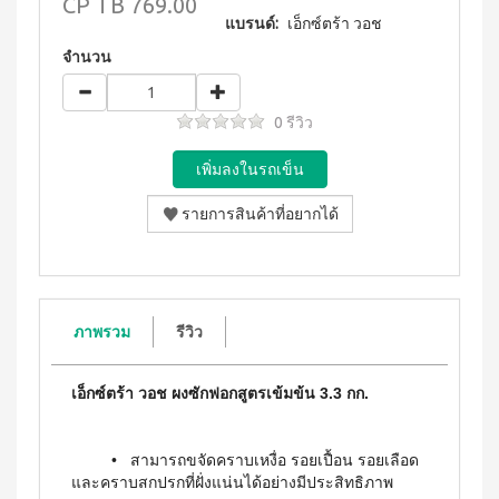
WATER
CP
TB 769.00
(15
า
Filter
แบรนด์:
เอ็กซ์ตร้า วอช
ซอง)
นโยบาย
System
คอฟ
การ
สำหรับ
จำนวน
ฟี่พลัส
เปลี่ยน
ผู้
เครื่องกร
กาแฟ
สินค้า
องน้ำบี
หญิง
ผสม
ยอนด์
0 รีวิว
โสม
สมาชิก
โดย
วอเตอร์
(40
ซู
เฉพาะ
(เวอร์ชั่น
ซอง)
เลียน
ใหม่)
คอฟ
ASSAHO
ฟี่พลัส
น้ำยา
เงื่อนไข
BEYOND
กาแฟ
ทำความ
การ
MICROPLASMA
ผสม
สะอาด
สมัคร
โสม
Air
จุดซ่อน
สมาชิก
(84
เร้น
Purifier
ซอง)
แผ่น
การ
เครื่อง
คอฟ
นา
ภาพรวม
รีวิว
ต่อ
ฟอกอา
ฟี่
มัย
อายุ
กาศบี
พลัส
(60
ยอนด์
บัตร
กาแฟ
ชิ้น)
เอ็กซ์ตร้า วอช ผงซักฟอกสูตรเข้มข้น 3.3 กก.
ไมโคร
ดริป
สมาชิก
ผ้า
พลาสมา
ผสม
อนามัย
การ
โสม
บียอนด์
สำหรับ
ไมโคร
รับ
คอฟ
กลาง
• สามารถขจัดคราบเหงื่อ รอยเปื้อน รอยเลือด
พลาสมา
ฟี่พลัส
ผล
วัน 23
และคราบสกปรกที่ฝั่งแน่นได้อย่างมีประสิทธิภาพ
แผ่นกร
กาแฟ
ซม.