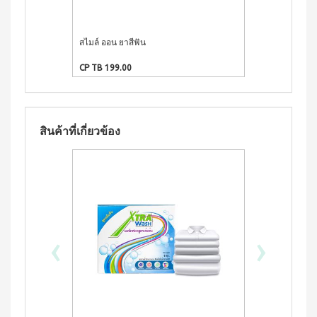
ผลิตภัณฑ์
เครื่อง
คอนเทีย
ดื่มผง
เพื่อ
• ถ้ามีอาการแพ้ให้ปรึกษาแพทย์
โก้
รส
ความ
หมอนข้าง
โกโก้
สไมล์ ออน ยาสีฟัน
คอฟฟี่ พลัส ก
งาม
เพื่อ
ผสม
(ซุปเปอร์บิ๊กแพ
และ
สุขภาพ
น้ำผึ้ง
CP TB 199.00
CP TB 1,311.0
ชนิด
คอน
เรือน
ชง
เทียโก้
ร่าง
หมอน
บี
เพื่อ
ยาง
ผลิตภัณฑ์
สุขภาพ
ค์
สินค้าที่เกี่ยวข้อง
ใน
สูตร
ครัว
COOKLINE
8
กรัม
เรือน
X
(180
ชุด
เข็มขัด
ซอง)
เครื่อง
M-
บี
ครัว
ยาง
BELT
ค์
ส
‹
›
สูตร
แตน
16
เลส
กรัม
(90
หม้อ
ซอง)
ท้อง
รอยัล
แบน
มิกซ์
18